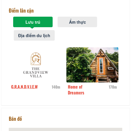
Điểm lân cận
Lưu trú
Ẩm thực
Địa điểm du lịch
G.R.A.N.D.V.I.E.W
Home of
Dre
0m
140m
170m
Dreamers
vill
Bản đồ