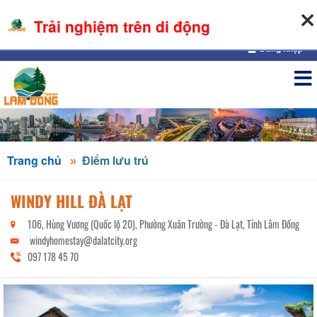
08-08-2026, 05:33:51
Trải nghiệm trên di động
Đăng nhập
Trang chủ
Điểm lưu trú
WINDY HILL ĐÀ LẠT
106, Hùng Vương (Quốc lộ 20), Phường Xuân Trường - Đà Lạt, Tỉnh Lâm Đồng
windyhomestay@dalatcity.org
097 178 45 70