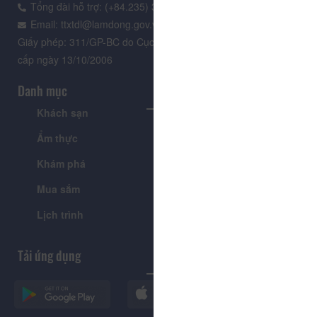
Tổng đài hỗ trợ: (+84.235) 3.916.961
Email: ttxtdl@lamdong.gov.vn
Giấy phép: 311/GP-BC do Cục Báo chí - Bộ Văn hóa Thông tin
cấp ngày 13/10/2006
Danh mục
Khách sạn
Tour
Ẩm thực
Lễ hội & Sự kiện
Khám phá
Tin tức
Mua sắm
Giới thiệu
Lịch trình
Tiện ích
Tải ứng dụng