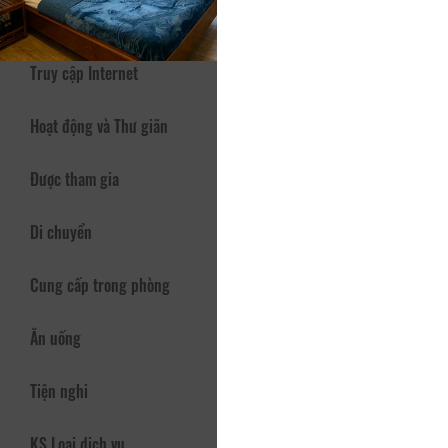
Dịch vụ - Tiện ích
Truy cập Internet
Hoạt động và Thư giãn
Được tham gia
Di chuyển
Cung cấp trong phòng
Ăn uống
Tiện nghi
KS Loại dịch vụ