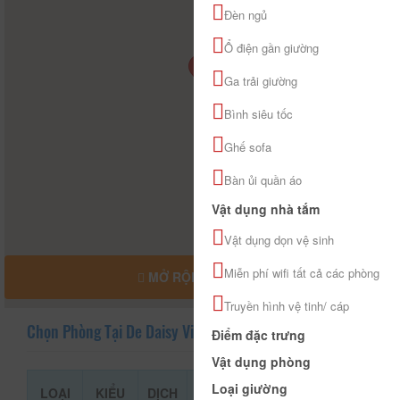
Đèn ngủ
Ổ điện gần giường
Ga trải giường
Bình siêu tốc
Ghế sofa
Bàn ủi quần áo
Vật dụng nhà tắm
Vật dụng dọn vệ sinh
Miễn phí wifi tất cả các phòng
MỞ RỘNG BẢN ĐỒ
Truyền hình vệ tinh/ cáp
Chọn Phòng Tại De Daisy Villa Homestay
Điểm đặc trưng
Vật dụng phòng
Loại giường
LOẠI
KIỂU
DỊCH
GIÁ THAM