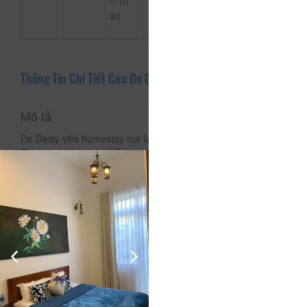
Tủ
áo
Thông Tin Chi Tiết Của De Daisy Villa Homestay
Mô tả
De Daisy villa homestay tọa lạc tại 59 Nguyên Tử Lực,
Phường 8, thành phố Đà Lạt, vị trí cách trung tâm 2km chưa
đầy 10 phút thôi nhé
là một điểm đến lý tưởng, không gian hoàn toàn ấm áp yên
tĩnh thoải mãi.
Đến với De Daisy bạn tha hồ BBQ sân vườn, ngồi nhâm nhi
tâm sự sáng đêm, trẻ con chạy chơi nô đùa thoả thích trong
bầu không khí trong lành, thưởng thức những bữa ăn ấm
cúng hương vị ba miền do đầu bếp De Daisy đảm nhiệm, trãi
nghiệm cảm giác thú vị khi ngồi bên lò sưởi củi tuyệt vời của
De Daisy...