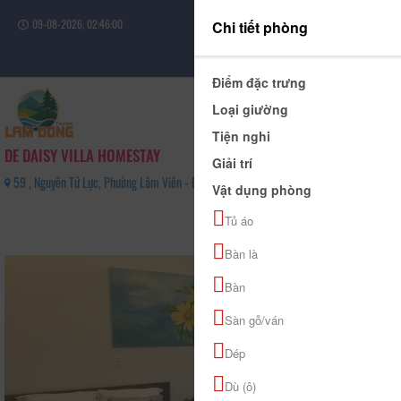
09-08-2026, 02:46:01
Chi tiết phòng
Đăng nhập
Điểm đặc trưng
Loại giường
Tiện nghi
DE DAISY VILLA HOMESTAY
Giải trí
59 , Nguyên Tử Lực, Phường Lâm Viên - Đà Lạt, Tỉnh Lâm Đồng - 0918200333
Vật dụng phòng
0
Tủ áo
(0 Đánh giá)
Bàn là
Bàn
Sàn gỗ/ván
Dép
Dù (ô)