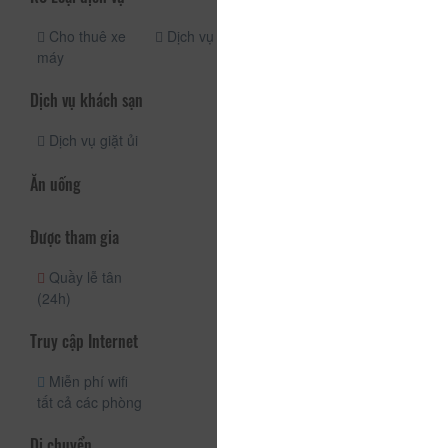
Cho thuê xe
Dịch vụ taxi
máy
Dịch vụ khách sạn
Dịch vụ giặt ủi
Ăn uống
Được tham gia
Quầy lễ tân
(24h)
Truy cập Internet
Miễn phí wifi
tất cả các phòng
Di chuyển