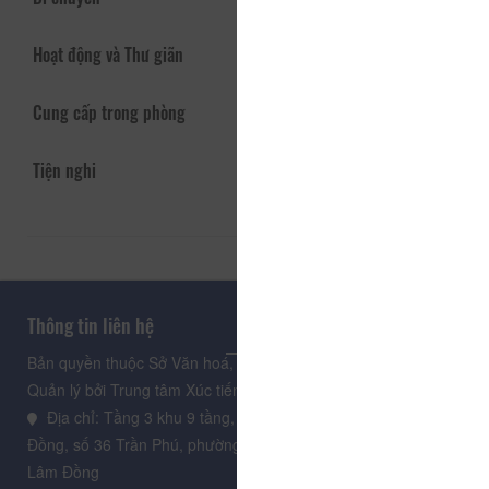
Hoạt động và Thư giãn
Cung cấp trong phòng
Tiện nghi
Thông tin liên hệ
Bản quyền thuộc Sở Văn hoá, Thể thao và Du lịch Lâm Đồng.
Quản lý bởi Trung tâm Xúc tiến Du lịch Lâm Đồng
Địa chỉ: Tầng 3 khu 9 tầng, Trung tâm Hành chính tỉnh Lâm
Đồng, số 36 Trần Phú, phường Xuân Hương - Đà Lạt, tỉnh
Lâm Đồng