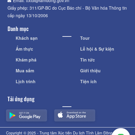
Email: ttxtdl@lamdong.gov.vn
Giấy phép: 311/GP-BC do Cục Báo chí - Bộ Văn hóa Thông tin
cấp ngày 13/10/2006
Danh mục
Khách sạn
Tour
Ẩm thực
Lễ hội & Sự kiện
Khám phá
Tin tức
Mua sắm
Giới thiệu
Lịch trình
Tiện ích
Tải ứng dụng
Copyright © 2025 - Trung tâm Xúc tiến Du lịch Tỉnh Lâm Đồng