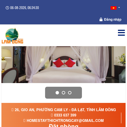
06-08-2026, 06:34:31
Đăng nhập
26, GIO AN, PHƯỜNG CAM LY - ĐÀ LẠT, TỈNH LÂM ĐỒNG
0333 637 399
HOMESTAYTHICHTRONGCAY@GMAIL.COM
Đặt phòng