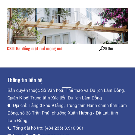
CSLT Ba đồng một mớ mộng mơ
290m
Mi
Thông tin liên hệ
Bản quyền thuộc Sở Văn hoá, Thể thao và Du lịch Lâm Đồng.
Quản lý bởi Trung tâm Xúc tiến Du lịch Lâm Đồng
Địa chỉ: Tầng 3 khu 9 tầng, Trung tâm Hành chính tỉnh Lâm
Đồng, số 36 Trần Phú, phường Xuân Hương - Đà Lạt, tỉnh
Lâm Đồng
Tổng đài hỗ trợ: (+84.235) 3.916.961