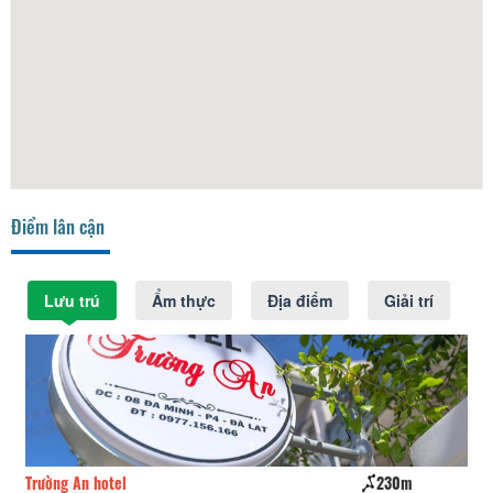
Điểm lân cận
Lưu trú
Ẩm thực
Địa điểm
Giải trí
Trường An hotel
230m
CS