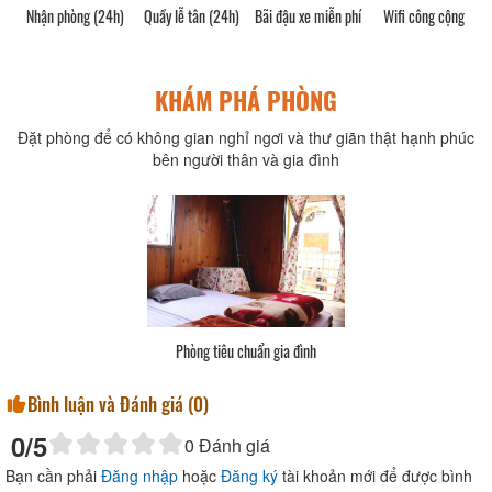
Nhận phòng (24h)
Quầy lễ tân (24h)
Bãi đậu xe miễn phí
Wifi công cộng
KHÁM PHÁ PHÒNG
Đặt phòng để có không gian nghỉ ngơi và thư giãn thật hạnh phúc
bên người thân và gia đình
Phòng tiêu chuẩn gia đình
Bình luận và Đánh giá (
0
)
0
/5
0
Đánh giá
Bạn cần phải
Đăng nhập
hoặc
Đăng ký
tài khoản mới để được bình