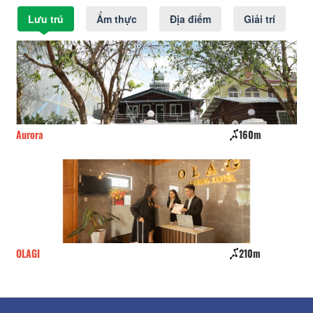
Lưu trú
Ẩm thực
Địa điểm
Giải trí
Aurora
160m
KB
OLAGI
210m
Ng