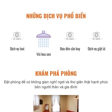
NHỮNG DỊCH VỤ PHỔ BIẾN
ng
Dịch vụ taxi
Đưa đón sân bay
Dịch vụ giặt ủi
Vòi hoa sen
KHÁM PHÁ PHÒNG
Đặt phòng để có không gian nghỉ ngơi và thư giãn thật hạnh phúc
bên người thân và gia đình