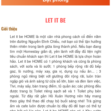
LET IT BE
Giới thiệu
Let it be HOME là một căn nhà phong cách cổ điển nằm
trên đường Nguyễn Đình Chiểu, nơi bạn có thể tận hưởng
thiên nhiên trong lành giữa lòng thành phố. Nếu bạn đang
tìm một Homestay giản dị, yên lành với đầy đủ tiện nghi
tiêu chuẩn khách sạn thì Let it be HOME là lựa chọn hoàn
hảo. Let it be HOME có 1 phòng khách và cũng là phòng
sách, với sofa và lò sưởi; 1 phòng bếp rộng rãi đủ bếp
gaz, lò nướng, máy xay, gia vị, dụng cụ nấu ăn... ; 3
phòng ngủ riêng biệt với giường đôi rộng rãi, luôn tràn
ngập gió và ánh sáng từ cửa sổ lớn, bàn và đèn làm việc,
Tivi, máy sấy, bàn trang điểm, tủ quần áo; các phòng đều
được trang bị Toilet riêng sạch sẽ và 1 Toilet phụ bên
ngoài. Từ đây rất gần Hồ Xuân Hương nên hãy mang
theo giày thể thao để chạy bộ buổi sáng nhé! Trà gừng
ấm và cafe luôn được chuẩn bị đầy đủ để bạn có thể tự
pha bất cứ lúc nào. Let it be HOME còn có 1 Khu vườn