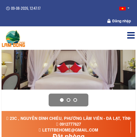
09-08-2026, 12:47:17
Đăng nhập
23C , NGUYỄN ĐÌNH CHIỂU, PHƯỜNG LÂM VIÊN - ĐÀ LẠT, TỈNH 
0912777627
LETITBEHOME@GMAIL.COM
Đặt phòng