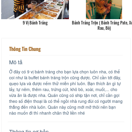
9 Vị Bánh Tráng
Bánh Tráng Trộn ( Bánh Tráng Pate, Xo
Rau, Bò)
Thông Tin Chung
Mô tả
Ở đây có 9 vị bánh tráng cho bạn lựa chọn luôn nha, có thể
coi như là buffet bánh tráng trộn cũng được. Chỉ cần tới đây,
quẹo lựa và được nếm thử miễn phí luôn. Bạn thích ăn gì tự
lấy, tự nêm, thêm rau, trứng cút, khô bò, xoài, muối,... cho
vừa ăn là được nha. Quán cũng có ship tận nơi, chỉ cần gọi
theo số điện thoại là có thể ngồi nhà rung đùi có người mang
thẳng đến nhà luôn. Quán này cũng mới mở thôi nên bạn
nào muốn đi thì nhanh chân thử liền nhé
Thông tin cơ bản