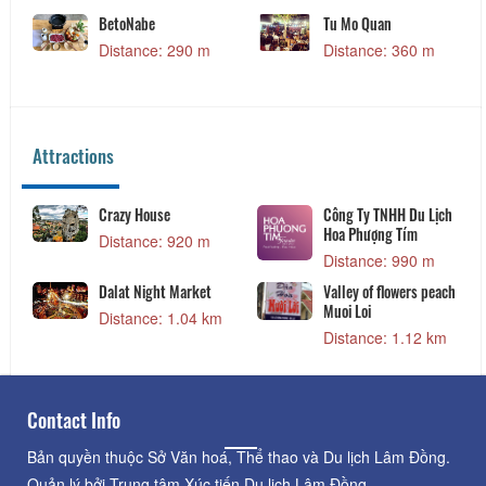
BetoNabe
Tu Mo Quan
Distance: 290 m
Distance: 360 m
Attractions
Crazy House
Công Ty TNHH Du Lịch
Hoa Phượng Tím
Distance: 920 m
Distance: 990 m
Dalat Night Market
Valley of flowers peach
Muoi Loi
Distance: 1.04 km
Distance: 1.12 km
Contact Info
Bản quyền thuộc Sở Văn hoá, Thể thao và Du lịch Lâm Đồng.
Quản lý bởi Trung tâm Xúc tiến Du lịch Lâm Đồng