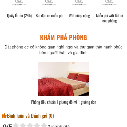
h)
Quầy lễ tân (24h)
Bãi đậu xe miễn phí
Wifi công cộng
Miễn phí wifi tất cả
các phòng
KHÁM PHÁ PHÒNG
Đặt phòng để có không gian nghỉ ngơi và thư giãn thật hạnh phúc
bên người thân và gia đình
Phòng tiêu chuẩn 1 giường đôi và 1 giường đơn
Bình luận và Đánh giá (
0
)
0
/5
0
Đánh giá