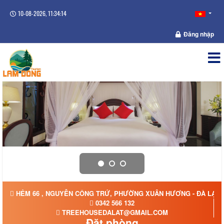
10-08-2026, 11:34:15
Đăng nhập
HẺM 66 , NGUYỄN CÔNG TRỨ, PHƯỜNG XUÂN HƯƠNG - ĐÀ LẠT,
0342 566 132
TREEHOUSEDALAT@GMAIL.COM
Đặt phòng