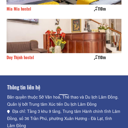
Mia Mia hostel
110m
Đà
Duy Thịnh hostel
110m
Th
Thông tin liên hệ
Bản quyền thuộc Sở Văn hoá, Thể thao và Du lịch Lâm Đồng.
Quản lý bởi Trung tâm Xúc tiến Du lịch Lâm Đồng
Địa chỉ: Tầng 3 khu 9 tầng, Trung tâm Hành chính tỉnh Lâm
Đồng, số 36 Trần Phú, phường Xuân Hương - Đà Lạt, tỉnh
Lâm Đồng