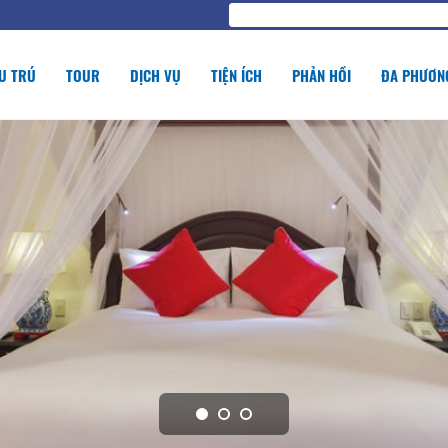
U TRÚ
TOUR
DỊCH VỤ
TIỆN ÍCH
PHẢN HỒI
ĐA PHƯƠNG