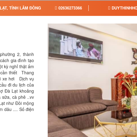
 LẠT, TỈNH LÂM ĐỒNG
02636273366
DUYTHINHHO
 phường 2, thành
ách gia đình tạo
t kỳ nghỉ thật ấm
 cần thiết Thang
i xe hơi Dịch vụ
cầu đi du lịch của
hợ Đà Lạt khoảng
à sữa, cà phê ..vv
 Lạt như Đồi mộng
 dâu .... Số điện