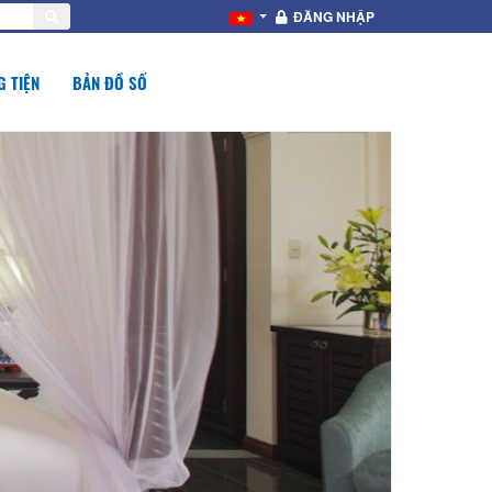
ĐĂNG NHẬP
 TIỆN
BẢN ĐỒ SỐ