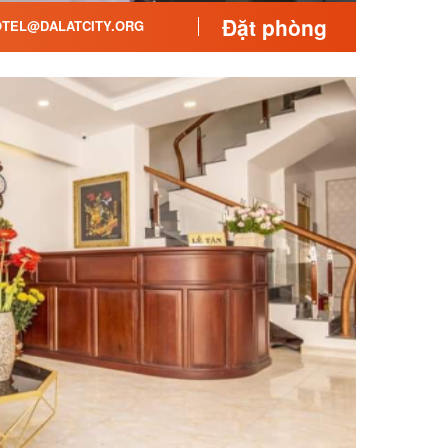
Đặt phòng
TEL@DALATCITY.ORG