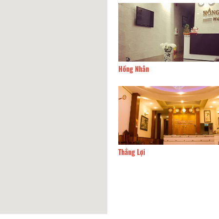
ia hostel
50m
Hồng Nhân
g Linh Hotel
60m
Thắng Lợi