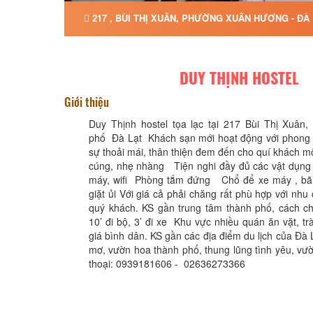
217 , BÙI THỊ XUÂN, PHƯỜNG XUÂN HƯƠNG - ĐÀ
DUY THỊNH HOSTEL
Giới thiệu
Duy Thịnh hostel tọa lạc tại 217 Bùi Thị Xuân,
phố Đà Lạt Khách sạn mới hoạt động với phong c
sự thoải mái, thân thiện đem đến cho quí khách mộ
cúng, nhẹ nhàng Tiện nghi đầy đủ các vật dụng
máy, wifi Phòng tắm đứng Chổ để xe máy , bã
giặt ủi Với giá cả phải chăng rất phù hợp với nhu 
quý khách. KS gần trung tâm thành phố, cách c
10’ đi bộ, 3’ đi xe Khu vực nhiều quán ăn vặt, tr
giá bình dân. KS gần các địa điểm du lịch của Đà
mơ, vườn hoa thành phố, thung lũng tình yêu, vườn
thoại: 0939181606 - 02636273366