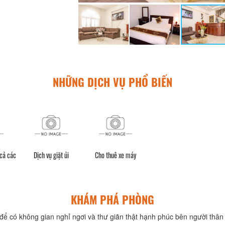
NHỮNG DỊCH VỤ PHỔ BIẾN
 cả các
Dịch vụ giặt ủi
Cho thuê xe máy
KHÁM PHÁ PHÒNG
để có không gian nghỉ ngơi và thư giãn thật hạnh phúc bên người thân 