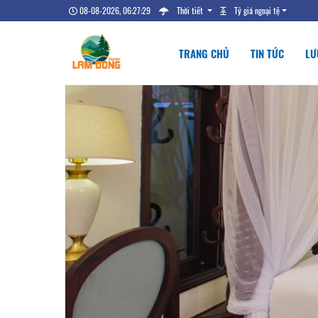
08-08-2026, 06:27:30
Thời tiết
Tỷ giá ngoại tệ
TRANG CHỦ
TIN TỨC
LƯ