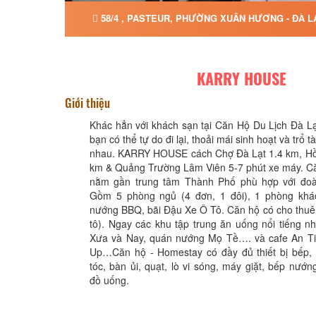
58/4 , PASTEUR, PHƯỜNG XUÂN HƯƠNG - ĐÀ L
KARRY HOUSE
Giới thiệu
Khác hẳn với khách sạn tại Căn Hộ Du Lịch Đà
bạn có thể tự do đi lại, thoải mái sinh hoạt và trổ 
nhau. KARRY HOUSE cách Chợ Đà Lạt 1.4 km, H
km & Quảng Trường Lâm Viên 5-7 phút xe máy. C
nằm gần trung tâm Thành Phố phù hợp với đoà
Gồm 5 phòng ngủ (4 đơn, 1 đôi), 1 phòng khá
nướng BBQ, bãi Đậu Xe Ô Tô. Căn hộ có cho thuê 
tô). Ngay các khu tập trung ăn uống nổi tiếng 
Xưa và Nay, quán nướng Mọ Tề…. và cafe An Ti
Up…Căn hộ - Homestay có đầy đủ thiết bị bếp, ti
tóc, bàn ủi, quạt, lò vi sóng, máy giặt, bếp nướn
đồ uống.