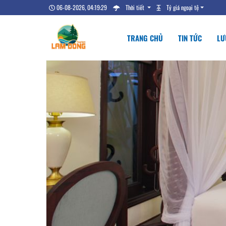
06-08-2026, 04:19:30
Thời tiết
Tỷ giá ngoại tệ
TRANG CHỦ
TIN TỨC
LƯ