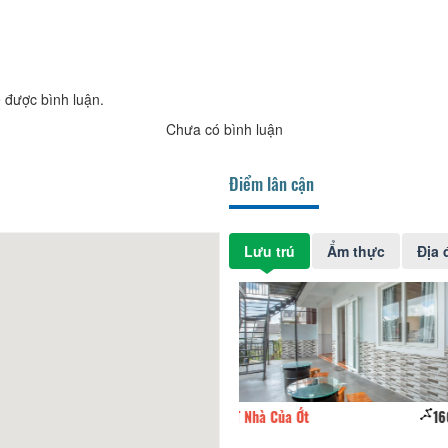
 được bình luận.
Chưa có bình luận
Điểm lân cận
Lưu trú
Ẩm thực
Địa 
Nhà Của Ớt
160m
Forelsket