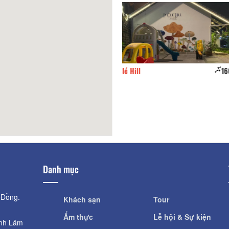
é Hill
160m
Hoa Bát Tiên
Danh mục
 Đồng.
Khách sạn
Tour
Ẩm thực
Lễ hội & Sự kiện
ỉnh Lâm