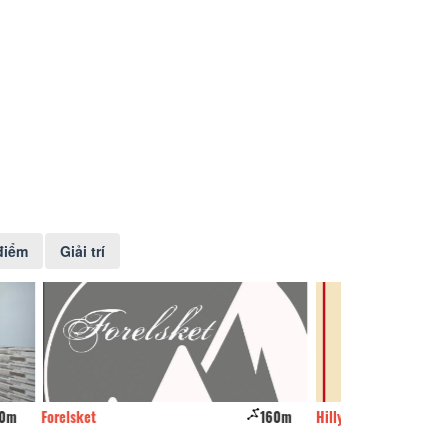
điểm
Giải trí
160m
Hilly
250m
Tigon flower hou