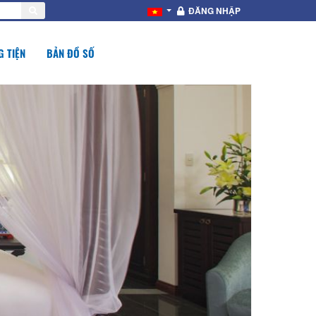
ĐĂNG NHẬP
 TIỆN
BẢN ĐỒ SỐ