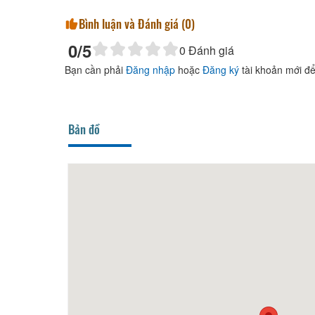
Bình luận và Đánh giá (
0
)
0
/5
0
Đánh giá
Bạn cần phải
Đăng nhập
hoặc
Đăng ký
tài khoản mới để
Bản đồ
20m
Tú Anh Villa
100m
CSLT 