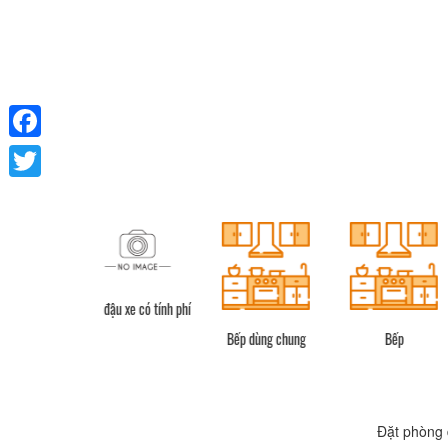
Facebook
Twitter
 đậu xe có tính phí
Bếp dùng chung
Bếp
Tủ lạnh
Đặt phòng 