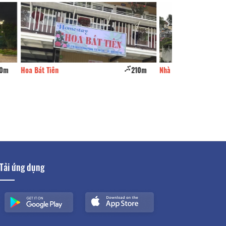
210m
Nhà Tím
260m
MayA
Tải ứng dụng