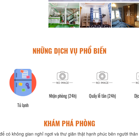
NHỮNG DỊCH VỤ PHỔ BIẾN
Nhận phòng (24h)
Quầy lễ tân (24h)
Dịch vụ vé
Vậ
KHÁM PHÁ PHÒNG
để có không gian nghỉ ngơi và thư giãn thật hạnh phúc bên người thân 