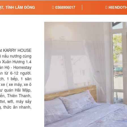
ẠT, TỈNH LÂM ĐỒNG
0368906017
HIENDOTH
 Lạt KARRY HOUSE
tài nấu nướng cùng
ồ Xuân Hương 1.4
ăn Hộ - Homestay
n từ 6-12 người.
ch, 1 bếp, 1 sân
xe ( xe máy, xe ô
như quán Hải Mập,
ến, Thiên Thanh,
vi, wifi, máy sấy
g, thức ăn nhanh,