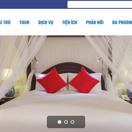
U TRÚ
TOUR
DỊCH VỤ
TIỆN ÍCH
PHẢN HỒI
ĐA PHƯƠNG