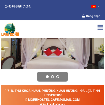
06-08-2026, 01:05:17
Đăng nhập
71B, THỦ KHOA HUÂN, PHƯỜNG XUÂN HƯƠNG - ĐÀ LẠT, TỈNH L
0931320818
MOREHOSTEL.CAFE@GMAIL.COM
Đặt phòng