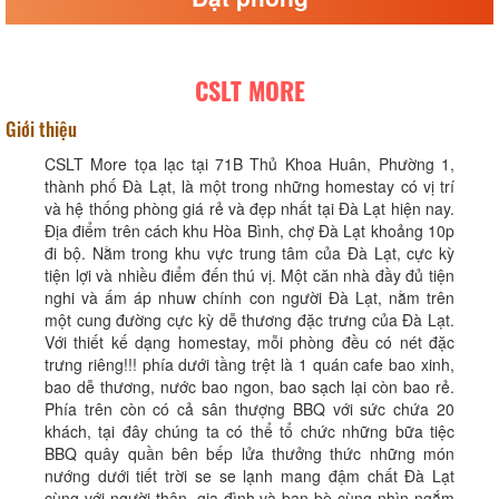
CSLT MORE
Giới thiệu
CSLT More tọa lạc tại 71B Thủ Khoa Huân, Phường 1,
thành phố Đà Lạt, là một trong những homestay có vị trí
và hệ thống phòng giá rẻ và đẹp nhất tại Đà Lạt hiện nay.
Địa điểm trên cách khu Hòa Bình, chợ Đà Lạt khoảng 10p
đi bộ. Nằm trong khu vực trung tâm của Đà Lạt, cực kỳ
tiện lợi và nhiều điểm đến thú vị. Một căn nhà đầy đủ tiện
nghi và ấm áp nhuw chính con người Đà Lạt, nằm trên
một cung đường cực kỳ dễ thương đặc trưng của Đà Lạt.
Với thiết kế dạng homestay, mỗi phòng đều có nét đặc
trưng riêng!!! phía dưới tầng trệt là 1 quán cafe bao xinh,
bao dễ thương, nước bao ngon, bao sạch lại còn bao rẻ.
Phía trên còn có cả sân thượng BBQ với sức chứa 20
khách, tại đây chúng ta có thể tổ chức những bữa tiệc
BBQ quây quần bên bếp lửa thưởng thức những món
nướng dưới tiết trời se se lạnh mang đậm chất Đà Lạt
cùng với người thân, gia đình và bạn bè cùng nhìn ngắm