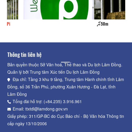
Pi
50m
Bả
Thông tin liên hệ
Bản quyền thuộc Sở Văn hoá, Thể thao và Du lịch Lâm Đồng.
Quản lý bởi Trung tâm Xúc tiến Du lịch Lâm Đồng
Địa chỉ: Tầng 3 khu 9 tầng, Trung tâm Hành chính tỉnh Lâm
Đồng, số 36 Trần Phú, phường Xuân Hương - Đà Lạt, tỉnh
Lâm Đồng
Tổng đài hỗ trợ: (+84.235) 3.916.961
Email: ttxtdl@lamdong.gov.vn
Giấy phép: 311/GP-BC do Cục Báo chí - Bộ Văn hóa Thông tin
cấp ngày 13/10/2006