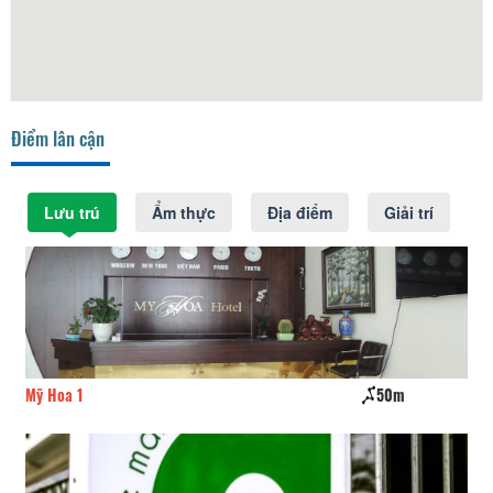
Điểm lân cận
Lưu trú
Ẩm thực
Địa điểm
Giải trí
Mỹ Hoa 1
50m
Tì