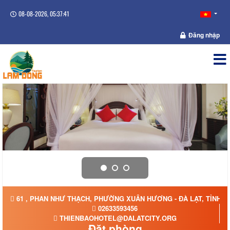
08-08-2026, 05:37:41
Đăng nhập
61 , PHAN NHƯ THẠCH, PHƯỜNG XUÂN HƯƠNG - ĐÀ LẠT, TỈNH 
02633593456
THIENBAOHOTEL@DALATCITY.ORG
Đặt phòng