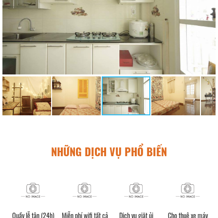
NHỮNG DỊCH VỤ PHỔ BIẾN
Quầy lễ tân (24h)
Miễn phí wifi tất cả
Dịch vụ giặt ủi
Cho thuê xe máy