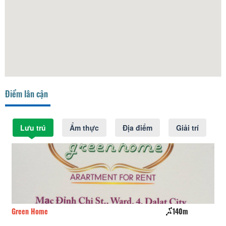
Điểm lân cận
Lưu trú
Ẩm thực
Địa điểm
Giải trí
Green Home
140m
Mi