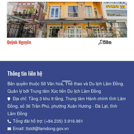
Quỳnh Nguyên
150m
Kh
Thông tin liên hệ
Bản quyền thuộc Sở Văn hoá, Thể thao và Du lịch Lâm Đồng.
Quản lý bởi Trung tâm Xúc tiến Du lịch Lâm Đồng
Địa chỉ: Tầng 3 khu 9 tầng, Trung tâm Hành chính tỉnh Lâm
Đồng, số 36 Trần Phú, phường Xuân Hương - Đà Lạt, tỉnh
Lâm Đồng
Tổng đài hỗ trợ: (+84.235) 3.916.961
Email: ttxtdl@lamdong.gov.vn