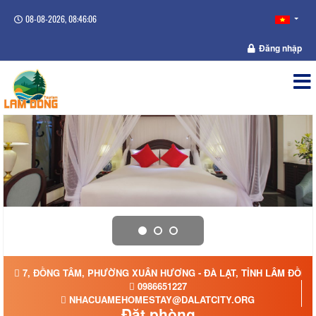
08-08-2026, 08:46:06
Đăng nhập
7, ĐỒNG TÂM, PHƯỜNG XUÂN HƯƠNG - ĐÀ LẠT, TỈNH LÂM ĐỒNG
0986651227
NHACUAMEHOMESTAY@DALATCITY.ORG
Đặt phòng