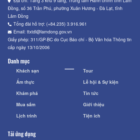
Địa chỉ: Tầng 3 khu 9 tầng, Trung tâm Hành chính tỉnh Lâm
Đồng, số 36 Trần Phú, phường Xuân Hương - Đà Lạt, tỉnh
Lâm Đồng
Tổng đài hỗ trợ: (+84.235) 3.916.961
Email: ttxtdl@lamdong.gov.vn
Giấy phép: 311/GP-BC do Cục Báo chí - Bộ Văn hóa Thông tin
cấp ngày 13/10/2006
Danh mục
Khách sạn
Tour
Ẩm thực
Lễ hội & Sự kiện
Khám phá
Tin tức
Mua sắm
Giới thiệu
Lịch trình
Tiện ích
Tải ứng dụng