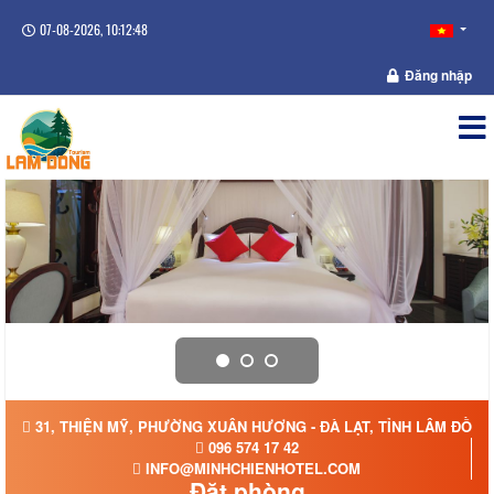
07-08-2026, 10:12:49
Đăng nhập
31, THIỆN MỸ, PHƯỜNG XUÂN HƯƠNG - ĐÀ LẠT, TỈNH LÂM ĐỒNG
096 574 17 42
INFO@MINHCHIENHOTEL.COM
Đặt phòng