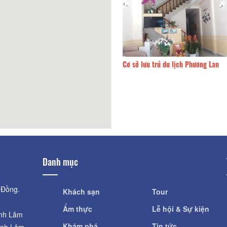
100m
Cơ sở lưu trú du lịch Phương Lan
Danh mục
 Đồng.
Khách sạn
Tour
Ẩm thực
Lễ hội & Sự kiện
ỉnh Lâm
Khám phá
Tin tức