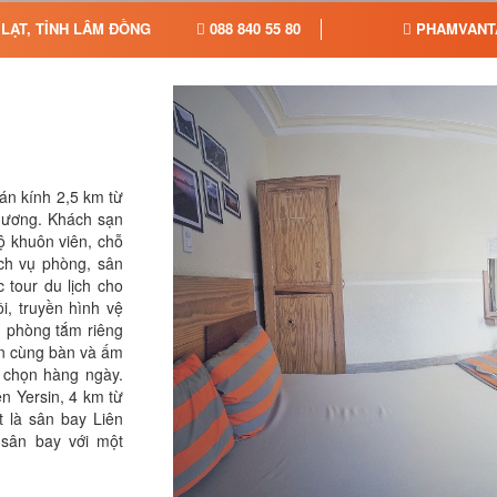
LẠT, TỈNH LÂM ĐỒNG
088 840 55 80
PHAMVANTA
án kính 2,5 km từ
Hương. Khách sạn
ộ khuôn viên, chỗ
ịch vụ phòng, sân
 tour du lịch cho
i, truyền hình vệ
, phòng tắm riêng
sen cùng bàn và ấm
 chọn hàng ngày.
n Yersin, 4 km từ
 là sân bay Liên
sân bay với một