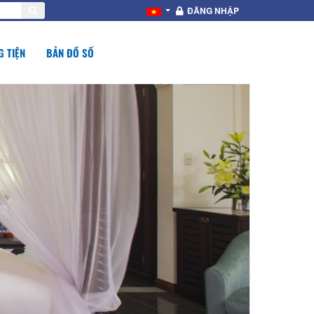
ĐĂNG NHẬP
 TIỆN
BẢN ĐỒ SỐ