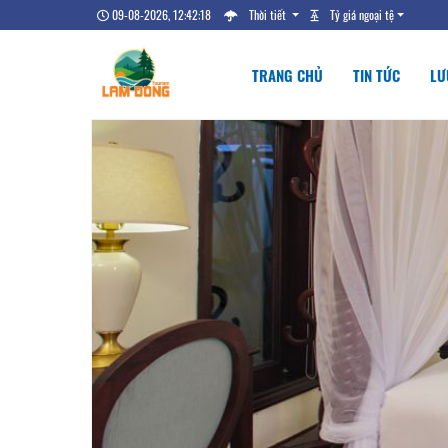
09-08-2026, 12:42:19
Thời tiết
Tỷ giá ngoại tệ
TRANG CHỦ
TIN TỨC
LƯ