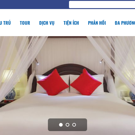
U TRÚ
TOUR
DỊCH VỤ
TIỆN ÍCH
PHẢN HỒI
ĐA PHƯƠNG