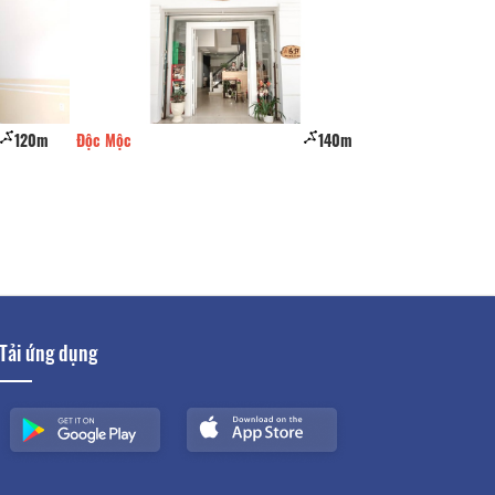
120m
Độc Mộc
140m
Sleep Box Hostel
Tải ứng dụng