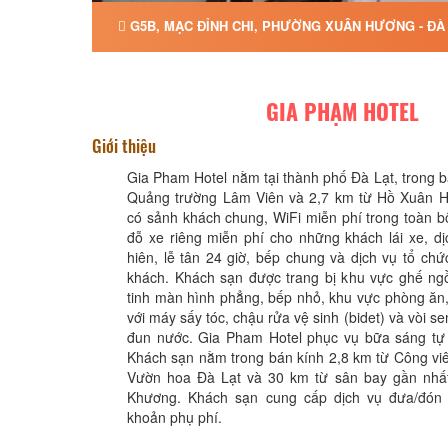
G5B, MẠC ĐỈNH CHI, PHƯỜNG XUÂN HƯƠNG - ĐÀ 
GIA PHẠM HOTEL
Giới thiệu
Gia Pham Hotel nằm tại thành phố Đà Lạt, trong b
Quảng trường Lâm Viên và 2,7 km từ Hồ Xuân 
có sảnh khách chung, WiFi miễn phí trong toàn b
đỗ xe riêng miễn phí cho những khách lái xe, d
hiên, lễ tân 24 giờ, bếp chung và dịch vụ tổ chức
khách. Khách sạn được trang bị khu vực ghế ngồ
tinh màn hình phẳng, bếp nhỏ, khu vực phòng ăn
với máy sấy tóc, chậu rửa vệ sinh (bidet) và vòi 
đun nước. Gia Pham Hotel phục vụ bữa sáng tự
Khách sạn nằm trong bán kính 2,8 km từ Công viê
Vườn hoa Đà Lạt và 30 km từ sân bay gần nhất
Khương. Khách sạn cung cấp dịch vụ đưa/đón 
khoản phụ phí.