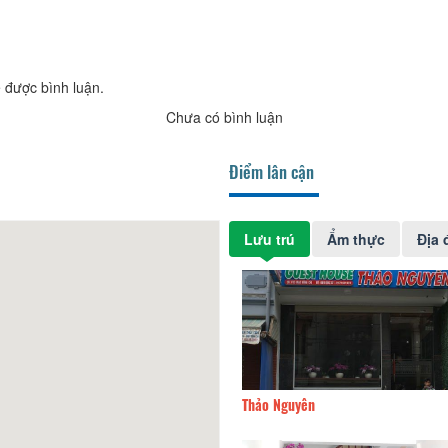
 được bình luận.
Chưa có bình luận
Điểm lân cận
Lưu trú
Ẩm thực
Địa 
House
100m
Thảo Nguyên