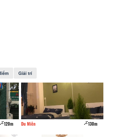
điểm
Giải trí
120m
Du Miên
130m
Hà Nội phố