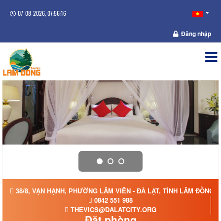
07-08-2026, 07:56:17
Đăng nhập
38/8, VẠN HẠNH, PHƯỜNG LÂM VIÊN - ĐÀ LẠT, TỈNH LÂM ĐỒNG
0842 551 988
THEVICS@DALATCITY.ORG
Đặt phòng