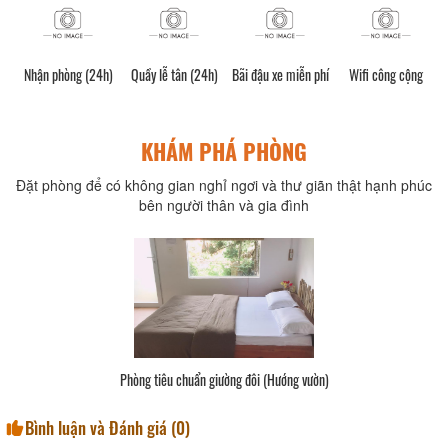
òng (24h)
Quầy lễ tân (24h)
Bãi đậu xe miễn phí
Wifi công cộng
Miễn phí wifi 
các phòn
KHÁM PHÁ PHÒNG
Đặt phòng để có không gian nghỉ ngơi và thư giãn thật hạnh phúc
bên người thân và gia đình
 (Hướng vườn)
Phòng tiêu chuẩn 2 giườ
Bình luận và Đánh giá (
0
)