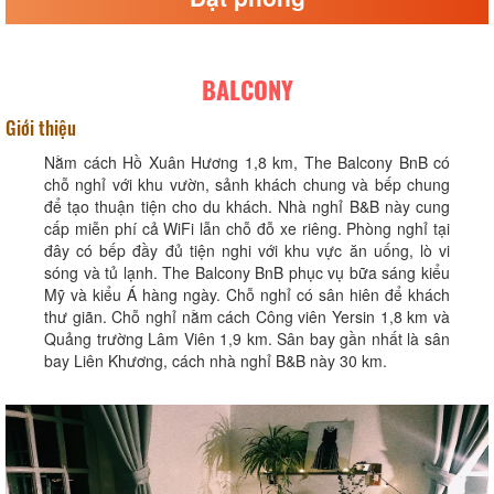
BALCONY
Giới thiệu
Nằm cách Hồ Xuân Hương 1,8 km, The Balcony BnB có
chỗ nghỉ với khu vườn, sảnh khách chung và bếp chung
để tạo thuận tiện cho du khách. Nhà nghỉ B&B này cung
cấp miễn phí cả WiFi lẫn chỗ đỗ xe riêng. Phòng nghỉ tại
đây có bếp đầy đủ tiện nghi với khu vực ăn uống, lò vi
sóng và tủ lạnh. The Balcony BnB phục vụ bữa sáng kiểu
Mỹ và kiểu Á hàng ngày. Chỗ nghỉ có sân hiên để khách
thư giãn. Chỗ nghỉ nằm cách Công viên Yersin 1,8 km và
Quảng trường Lâm Viên 1,9 km. Sân bay gần nhất là sân
bay Liên Khương, cách nhà nghỉ B&B này 30 km.