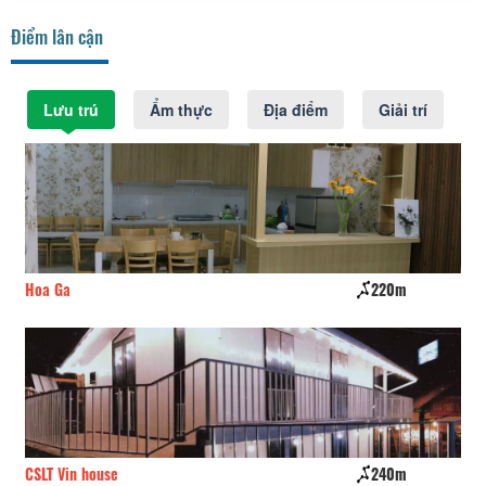
Điểm lân cận
Lưu trú
Ẩm thực
Địa điểm
Giải trí
220m
Hoàng Anh Đất Xanh
240m
Monet Garden Resort