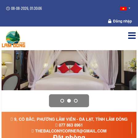
08-08-2026, 01:30:07
Đăng nhập
9, CÔ BẮC, PHƯỜNG LÂM VIÊN - ĐÀ LẠT, TỈNH LÂM ĐỒNG
077 863 8961
THEBALCONYCORNER@GMAIL.COM
Đặt phòng