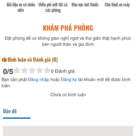
 có nhân
Miễn phí wifi tất cả
Khu vực hút thuốc
Cho thuê xe máy
Đốt lửa trại
n
các phòng
KHÁM PHÁ PHÒNG
Đặt phòng để có không gian nghỉ ngơi và thư giãn thật hạnh phúc
bên người thân và gia đình
Bình luận và Đánh giá (
0
)
0
/5
0
Đánh giá
Bạn cần phải
Đăng nhập
hoặc
Đăng ký
tài khoản mới để được bình
luận.
Chưa có bình luận
Bản đồ