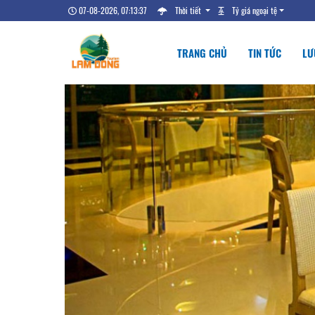
07-08-2026, 07:13:38
Thời tiết
Tỷ giá ngoại tệ
TRANG CHỦ
TIN TỨC
LƯ