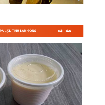
 ĐÀ LẠT, TỈNH LÂM ĐỒNG
ĐẶT BÀN