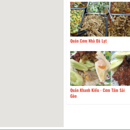
 - BBQ Buffet & Hotpot
70m
Quán Cơm Nhà Đà Lạt
uyên Tiêu - Lẩu Hong Kong
90m
Quán Khanh Kiều - Cơm Tấm Sài
Gòn