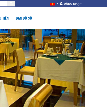
ĐĂNG NHẬP
 TIỆN
BẢN ĐỒ SỐ