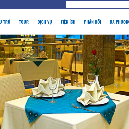
U TRÚ
TOUR
DỊCH VỤ
TIỆN ÍCH
PHẢN HỒI
ĐA PHƯƠNG