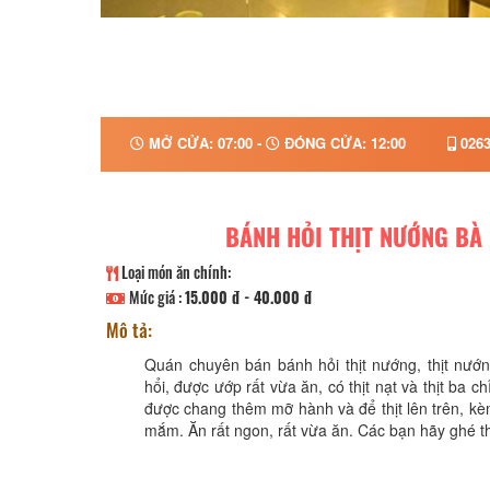
MỞ CỬA: 07:00 -
ĐÓNG CỬA: 12:00
0263
BÁNH HỎI THỊT NƯỚNG BÀ
Loại món ăn chính:
Mức giá :
15.000 đ - 40.000 đ
Mô tả:
Quán chuyên bán bánh hỏi thịt nướng, thịt nướ
hổi, được ướp rất vừa ăn, có thịt nạt và thịt ba c
được chang thêm mỡ hành và để thịt lên trên, k
mắm. Ăn rất ngon, rất vừa ăn. Các bạn hãy ghé t