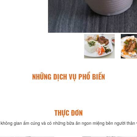
NHỮNG DỊCH VỤ PHỔ BIẾN
THỰC ĐƠN
không gian ấm cúng và có những bữa ăn ngon miệng bên người thân v