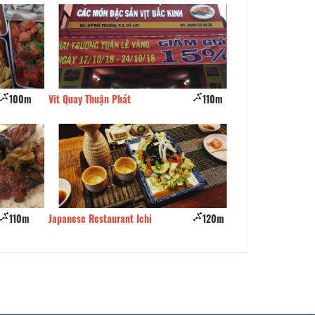
100m
Vit Quay Thuận Phát
110m
Dimsum Dysan
110m
Japanese Restaurant Ichi
120m
Cơm Gà SƠN KÝ