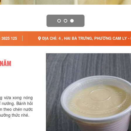
 3825 125
ĐỊA CHỈ: 4 , HAI BÀ TRƯNG, PHƯỜNG CAM LY -
 NĂM
ng vừa xong nóng
hỉ nướng. Bánh hỏi
èm theo chén nước
hưởng thức nhé.