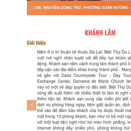
206, NGUYỄN CÔNG TRỨ, PHƯỜNG XUÂN HƯƠNG - 
KHÁNH LÂM
Giới thiệu
Nằm ở vị trí thuận lợi thuộc Đà Lạt, Biệt Thự Du 
một nơi nghỉ chân tuyệt vời để tiếp tục khám p
động. Khách sạn nằm cách trung tâm thành phố 0
tiếp cận các địa điểm khác trong thành phố . Man
và gần với Dalat Countryside Tour - Day Tours
Exchange Center, Domaine de Marie Church là
này có một vẻ đẹp quyến rũ đặc biệt. Biệt Thự 
cũng đề xuất thêm rất nhiều thiết bị làm kì nghỉ
thêm tiện lợi. Khách sạn cung cấp miễn phí wifi 
dịch vụ phòng hàng ngày, tiệm giặt quần áo, dịch 
thể vào để đảm bảo khách của họ được thoải má
một trong 13 phòng khách, bạn như rũ bỏ một ng
với một loạt tiện nghi như tivi màn hình phẳng, i
internet không dây (miễn phí), phòng không hút