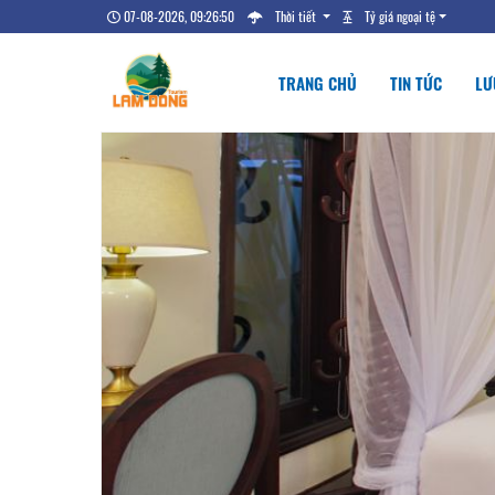
07-08-2026, 09:26:51
Thời tiết
Tỷ giá ngoại tệ
TRANG CHỦ
TIN TỨC
LƯ