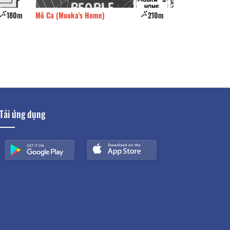
180m
Mô Ca (Mooka's Home)
210m
Uyên Khang 4
Tải ứng dụng