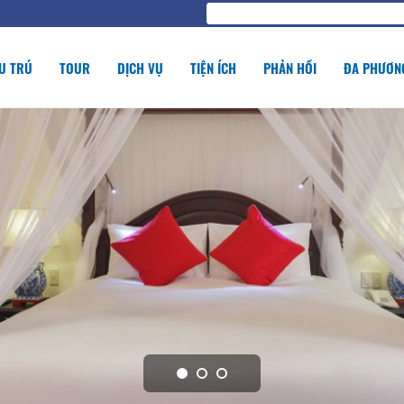
U TRÚ
TOUR
DỊCH VỤ
TIỆN ÍCH
PHẢN HỒI
ĐA PHƯƠNG