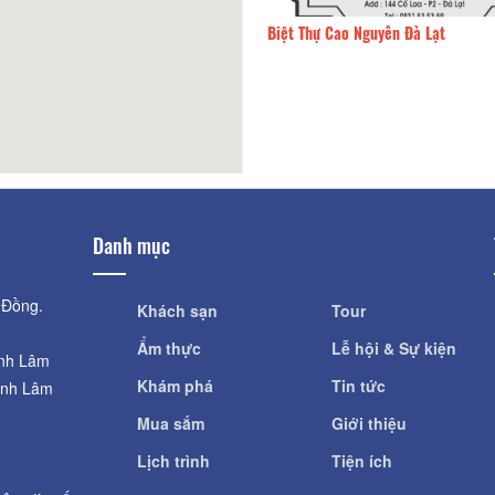
illa
140m
Biệt Thự Cao Nguyên Đà Lạt
Danh mục
 Đồng.
Khách sạn
Tour
Ẩm thực
Lễ hội & Sự kiện
ỉnh Lâm
Khám phá
Tin tức
ỉnh Lâm
Mua sắm
Giới thiệu
Lịch trình
Tiện ích