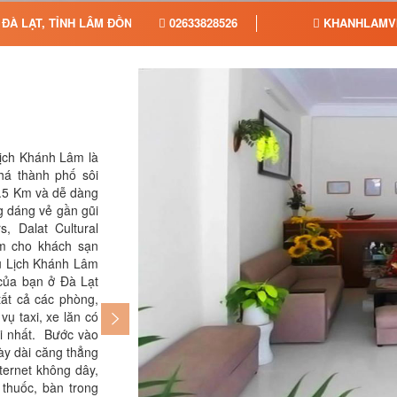
ĐÀ LẠT, TỈNH LÂM ĐỒNG
02633828526
KHANHLAMVI
Lịch Khánh Lâm là
thể dục, sân golf (trong vòng 3 km), sân 
há thành phố sôi
tạm trú thoải mái và tiện nghi ở Đà Lạt, h
.5 Km và dễ dàng
đến Biệt Thự Du Lịch Khánh Lâm.
g dáng vẻ gần gũi
, Dalat Cultural
m cho khách sạn
Du Lịch Khánh Lâm
 của bạn ở Đà Lạt
tất cả các phòng,
vụ taxi, xe lăn có
i nhất. Bước vào
ày dài căng thẳng
nternet không dây,
 thuốc, bàn trong