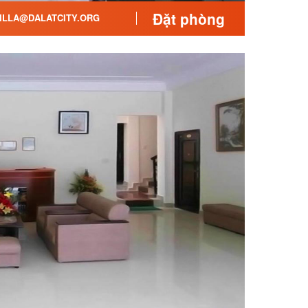
Đặt phòng
LLA@DALATCITY.ORG
vườn. Khi bạn tìm kiếm chỗ
ãy bắt đầu cuộc hành trình