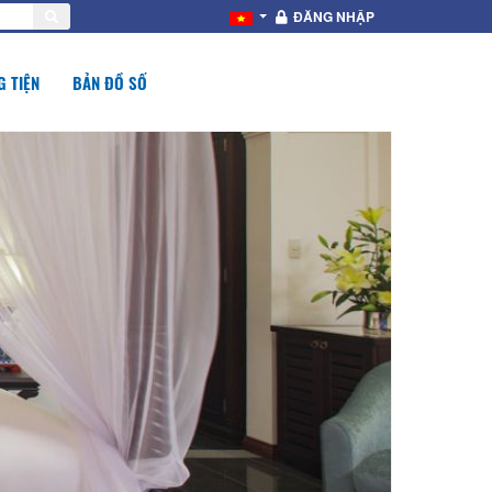
ĐĂNG NHẬP
 TIỆN
BẢN ĐỒ SỐ