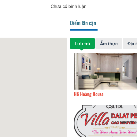
Chưa có bình luận
Điểm lân cận
Lưu trú
Ẩm thực
Địa 
h Nhân
110m
Hồ Hoàng House