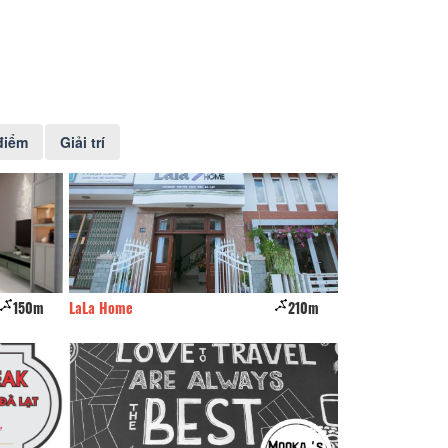
điểm
Giải trí
150m
LaLa Home
210m
CSLT A Tê House