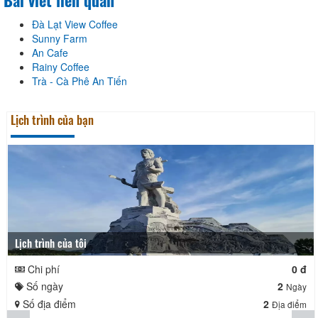
Bài viết liên quan
Đà Lạt View Coffee
Sunny Farm
An Cafe
Rainy Coffee
Trà - Cà Phê An Tiến
Lịch trình của bạn
Lịch trình của tôi
Chi phí
0 đ
Số ngày
2
Ngày
Số địa điểm
2
Địa điểm