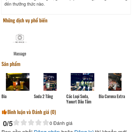
đến thưởng thức nào.
Những dịch vụ phổ biến
Massage
Sản phẩm
Bia
Soda 2 Tầng
Các Loại Soda,
Bia Corona Extra
Yaourt Dâu Tằm
Bình luận và Đánh giá (
0
)
0
/5
0
Đánh giá
Bạn cần phải
Đăng nhập
hoặc
Đăng ký
tài khoản mới