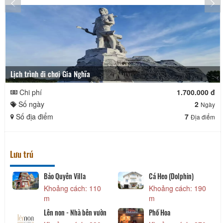
Lịch trình đi chơi Gia Nghĩa
Chi phí
1.700.000 đ
Số ngày
2
Ngày
Số địa điểm
7
Địa điểm
Lưu trú
Bảo Quyên Villa
Cá Heo (Dolphin)
Khoảng cách: 110
Khoảng cách: 190
m
m
Lên non - Nhà bên vườn
Phố Hoa