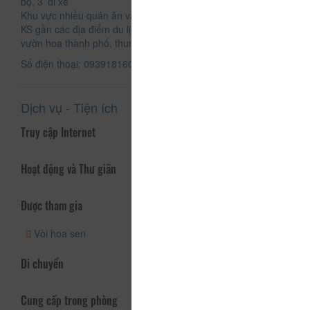
bộ, 3’ đi xe
Khu vực nhiều quán ăn vặt, trà sữa, cà phê ..vv giá bình dân.
KS gần các địa điểm du lịch của Đà Lạt như Đồi mộng mơ,
vườn hoa thành phố, thung lũng tình yêu, vườn dâu ....
Số điện thoại: 0939181606 - 02636273366
Dịch vụ - Tiện ích
Truy cập Internet
Hoạt động và Thư giãn
Được tham gia
Vòi hoa sen
Di chuyển
Cung cấp trong phòng