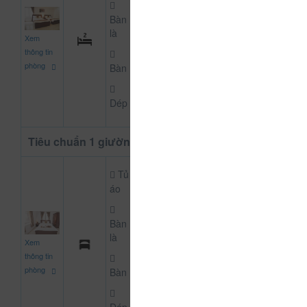
Bàn
500.000
là
Xem
CHƯA KHAI BÁO PH
đ
thông tin
phòng
Bàn
Dép
Tiêu chuẩn 1 giường
Tủ
áo
Bàn
300.000
là
Xem
CHƯA KHAI BÁO PH
đ
thông tin
phòng
Bàn