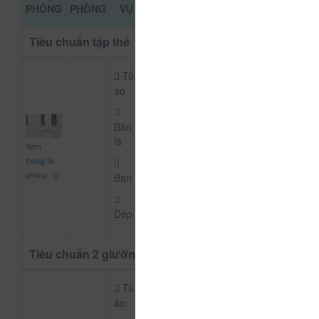
ĐẶT PHÒNG
PHÒNG
PHÒNG
VỤ
KHẢO
Tiêu chuẩn tập thể
Tủ
áo
Bàn
80.000
là
Xem
CHƯA KHAI BÁO PH
đ
thông tin
phòng
Bàn
Dép
Tiêu chuẩn 2 giường
Tủ
áo