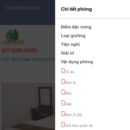
08-08-2026, 05:25:19
Chi tiết phòng
Đăng nhập
Điểm đặc trưng
Loại giường
Tiện nghi
DUY THỊNH HOSTEL
Giải trí
217 , Bùi Thị Xuân, Phường Xuân Hương - Đà Lạt, Tỉnh Lâm Đồng - 02636273366
Vật dụng phòng
0
Tủ áo
(0 Đánh giá)
Bàn là
Bàn
Dép
Bàn ủi (là)
Giá treo quần áo