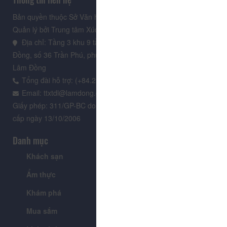
Bản quyền thuộc Sở Văn hoá, Thể thao và Du lịch Lâm Đồng.
Quản lý bởi Trung tâm Xúc tiến Du lịch Lâm Đồng
Địa chỉ: Tầng 3 khu 9 tầng, Trung tâm Hành chính tỉnh Lâm
Đồng, số 36 Trần Phú, phường Xuân Hương - Đà Lạt, tỉnh
Lâm Đồng
Tổng đài hỗ trợ: (+84.235) 3.916.961
Email: ttxtdl@lamdong.gov.vn
Giấy phép: 311/GP-BC do Cục Báo chí - Bộ Văn hóa Thông tin
cấp ngày 13/10/2006
Danh mục
Khách sạn
Tour
Ẩm thực
Lễ hội & Sự kiện
Khám phá
Tin tức
Mua sắm
Giới thiệu