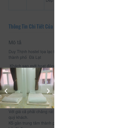
Dép
Thông Tin Chi Tiết Của Duy Thịnh Hostel
Mô tả
Duy Thịnh hostel tọa lạc tại 217 Bùi Thị Xuân, phường 2,
thành phố Đà Lạt
Khách sạn mới hoạt động với phong cách gia đình tạo sự
thoải mái, thân thiện đem đến cho quí khách một kỳ nghỉ thật
ấm cúng, nhẹ nhàng
Tiện nghi đầy đủ các vật dụng cần thiết
Thang máy, wifi
Phòng tắm đứng
Chổ để xe máy , bãi xe hơi
Dịch vụ giặt ủi
Với giá cả phải chăng rất phù hợp với nhu cầu đi du lịch của
quý khách.
KS gần trung tâm thành phố, cách chợ Đà Lạt khoảng 10’ đi