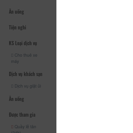
Ăn uống
Tiện nghi
KS Loại dịch vụ
Cho thuê xe
máy
Dịch vụ khách sạn
Dịch vụ giặt ủi
Ăn uống
Được tham gia
Quầy lễ tân
(24h)