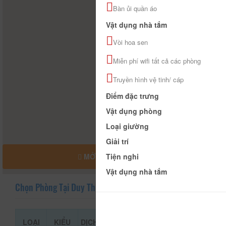
Bàn ủi quần áo
Vật dụng nhà tắm
Vòi hoa sen
Miễn phí wifi tất cả các phòng
Truyền hình vệ tinh/ cáp
Điểm đặc trưng
Vật dụng phòng
Loại giường
Giải trí
Tiện nghi
MỞ RỘNG BẢN ĐỒ
Vật dụng nhà tắm
Chọn Phòng Tại Duy Thịnh Hostel
LOẠI
KIỂU
DỊCH
GIÁ THAM