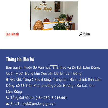
Lan Mạnh
130m
La
Thông tin liên hệ
Bản quyền thuộc Sở Văn hoá, Thể thao và Du lịch Lâm Đồng.
Quản lý bởi Trung tâm Xúc tiến Du lịch Lâm Đồng
Địa chỉ: Tầng 3 khu 9 tầng, Trung tâm Hành chính tỉnh Lâm
Đồng, số 36 Trần Phú, phường Xuân Hương - Đà Lạt, tỉnh
Lâm Đồng
Tổng đài hỗ trợ: (+84.235) 3.916.961
Email: ttxtdl@lamdong.gov.vn