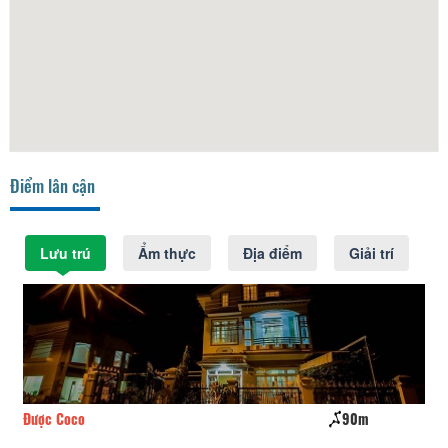
Điểm lân cận
Lưu trú
Ẩm thực
Địa điểm
Giải trí
Được Coco
90m
Gr