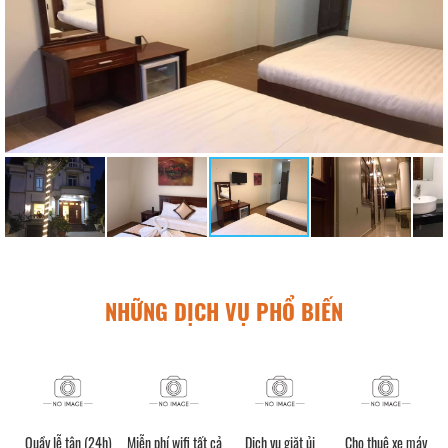
NHỮNG DỊCH VỤ PHỔ BIẾN
Quầy lễ tân (24h)
Miễn phí wifi tất cả
Dịch vụ giặt ủi
Cho thuê xe máy