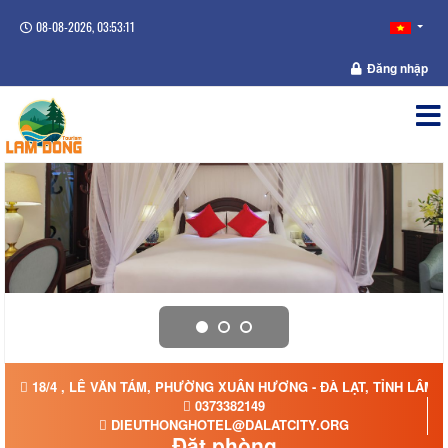
08-08-2026, 03:53:11
Đăng nhập
18/4 , LÊ VĂN TÁM, PHƯỜNG XUÂN HƯƠNG - ĐÀ LẠT, TỈNH LÂM 
0373382149
DIEUTHONGHOTEL@DALATCITY.ORG
Đặt phòng