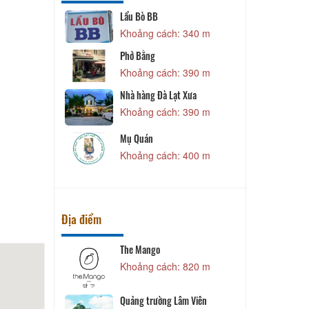
Lạt
Lẩu Bò BB
B
 200 m
Khoảng cách: 340 m
h & Chả Cuốn
Phở Bằng
 240 m
Khoảng cách: 390 m
Nhà hàng Đà Lạt Xưa
ông
Khoảng cách: 390 m
 320 m
Mụ Quán
LẠT (Dala
Lạt)
Khoảng cách: 400 m
 330 m
Địa điểm
The Mango
 550 m
Khoảng cách: 820 m
N
Quảng trường Lâm Viên
 670 m