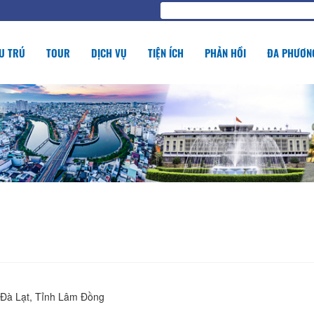
U TRÚ
TOUR
DỊCH VỤ
TIỆN ÍCH
PHẢN HỒI
ĐA PHƯƠNG
 Đà Lạt, Tỉnh Lâm Đồng