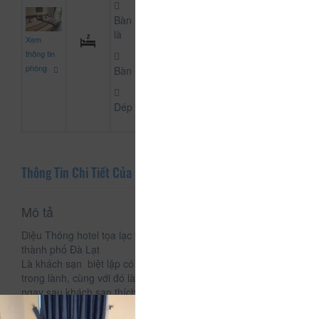
Bàn
500.000
là
Xem
CHƯA KHAI BÁO PH
đ
thông tin
phòng
Bàn
Dép
Thông Tin Chi Tiết Của Diệu Thông Hotel
Mô tả
Diệu Thông hotel tọa lạc tại 18/4 Lê Văn Tám, phường 10,
thành phố Đà Lạt
Là khách sạn biệt lập có không gian thoáng đãng, không khí
trong lành, cùng với đó là một view cực đẹp của khu vườn
ngay sau khách sạn thích hợp cho một số hoạt động ngoài
trời.