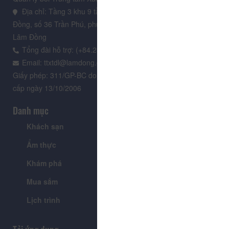
Địa chỉ: Tầng 3 khu 9 tầng, Trung tâm Hành chính tỉnh Lâm
Đồng, số 36 Trần Phú, phường Xuân Hương - Đà Lạt, tỉnh
Lâm Đồng
Tổng đài hỗ trợ: (+84.235) 3.916.961
Email: ttxtdl@lamdong.gov.vn
Giấy phép: 311/GP-BC do Cục Báo chí - Bộ Văn hóa Thông tin
cấp ngày 13/10/2006
Danh mục
Khách sạn
Tour
Ẩm thực
Lễ hội & Sự kiện
Khám phá
Tin tức
Mua sắm
Giới thiệu
Lịch trình
Tiện ích