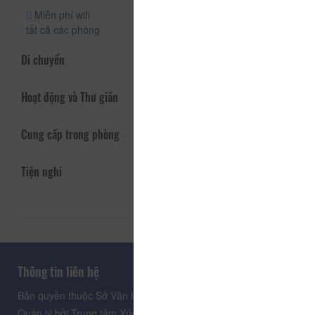
Miễn phí wifi
tất cả các phòng
Di chuyển
Hoạt động và Thư giãn
Cung cấp trong phòng
Tiện nghi
Thông tin liên hệ
Bản quyền thuộc Sở Văn hoá, Thể thao và Du lịch Lâm Đồng.
Quản lý bởi Trung tâm Xúc tiến Du lịch Lâm Đồng