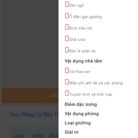
Đèn ngủ
Ổ điện gần giường
Bình siêu tốc
Ghế sofa
Bàn ủi quần áo
Vật dụng nhà tắm
Vòi hoa sen
Miễn phí wifi tất cả các phòng
Truyền hình vệ tinh/ cáp
MỞ RỘNG BẢN ĐỒ
Điểm đặc trưng
Vật dụng phòng
Chọn Phòng Tại Diệu Thông Hotel
Loại giường
Giải trí
LOẠI
KIỂU
DỊCH
GIÁ THAM