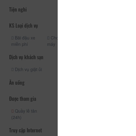
Tiện nghi
KS Loại dịch vụ
Bãi đậu xe
Cho thuê xe
miễn phí
máy
Dịch vụ khách sạn
Dịch vụ giặt ủi
Ăn uống
Được tham gia
Quầy lễ tân
(24h)
Truy cập Internet