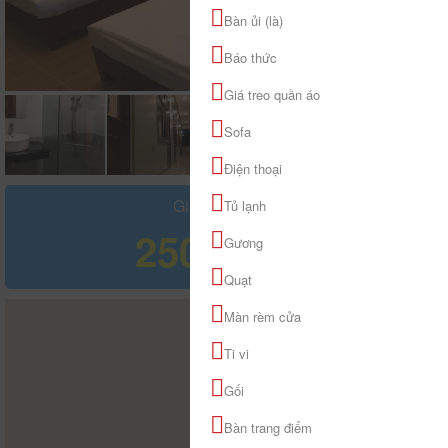
Bàn ủi (là)
Báo thức
Giá treo quần áo
Sofa
Điện thoại
Giá tham khảo
Tủ lạnh
250.000 đ
Gương
Quạt
Màn rèm cửa
Ti vi
Gối
Bàn trang điểm