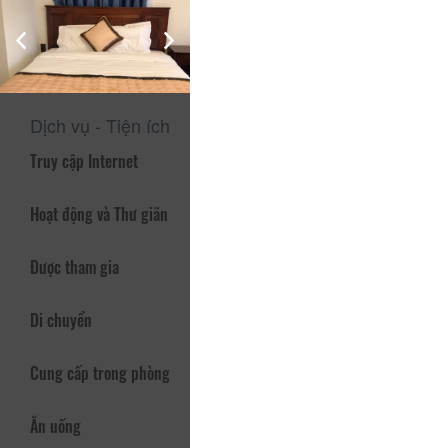
Nằm cách trung tâm Đà Lạt không quá xa, từ đây bạn có thể
đến các địa điểm tham quan vui chơi tại Đà Lạt trong vòng 5-
10phút đi xe máy.
Hãy đến đây cùng với chúng tôi vào dịp lễ và hè này này.
Dịch vụ - Tiện ích
Truy cập Internet
Hoạt động và Thư giãn
Được tham gia
Di chuyển
Cung cấp trong phòng
Ăn uống