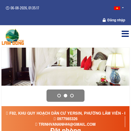
06-08-2026, 01:35:17
Đăng nhập
F82, KHU QUY HOẠCH DÂN CƯ YERSIN, PHƯỜNG LÂM VIÊN - ĐÀ 
0977985326
TRINHVANANH44@GMAIL.COM
Đặt phòng