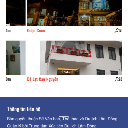
Được Coco
170m
La
Đà Lạt Cao Nguyên
230m
Gr
Thông tin liên hệ
Bản quyền thuộc Sở Văn hoá, Thể thao và Du lịch Lâm Đồng.
Quản lý bởi Trung tâm Xúc tiến Du lịch Lâm Đồng