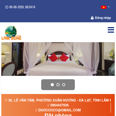
06-08-2026, 08:34:14
Đăng nhập
36, LÊ VĂN TÁM, PHƯỜNG XUÂN HƯƠNG - ĐÀ LẠT, TỈNH LÂM ĐỒ
0904447936
DUOCCOCO@GMAIL.COM
Đặt phòng