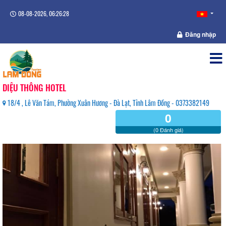
08-08-2026, 06:26:28
Đăng nhập
DIỆU THÔNG HOTEL
18/4 , Lê Văn Tám, Phường Xuân Hương - Đà Lạt, Tỉnh Lâm Đồng - 0373382149
0
(0 Đánh giá)