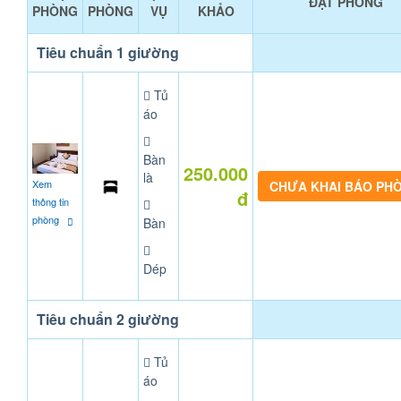
ĐẶT PHÒNG
PHÒNG
PHÒNG
VỤ
KHẢO
Tiêu chuẩn 1 giường
Tủ
áo
Bàn
250.000
là
Xem
CHƯA KHAI BÁO PH
đ
thông tin
phòng
Bàn
Dép
Tiêu chuẩn 2 giường
Tủ
áo