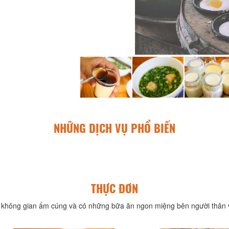
NHỮNG DỊCH VỤ PHỔ BIẾN
THỰC ĐƠN
không gian ấm cúng và có những bữa ăn ngon miệng bên người thân v