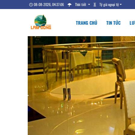
08-08-2026, 04:37:07
Thời tiết
Tỷ giá ngoại tệ
TRANG CHỦ
TIN TỨC
LƯ