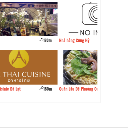
170m
Nhà hàng Cung Hỷ
180m
Hủ Tiếu & Bún Mă
180m
Quán Lẩu Dê Phương Quang
190m
Nem Nướng Lan P