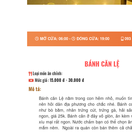
MỞ CỬA: 06:00 -
ĐÓNG CỬA: 19:00
093 
BÁNH CĂN LỆ
Loại món ăn chính:
Mức giá :
15.000 đ - 30.000 đ
Mô tả:
Bánh căn Lệ nằm trong con hẻm nhỏ, muốn tì
nên hỏi dân địa phương cho chắc nhé. Bánh có
như bò bằm, nhân trứng cút, trứng gà, hải sả
ngon, giá 25k. Bánh căn ở đây vỏ giòn, ăn kèm
xíu mại rất ngon. Nước chấm bạn có thể chọn 
mắm nêm. Ngoài ra quán còn bán thêm cả chả 