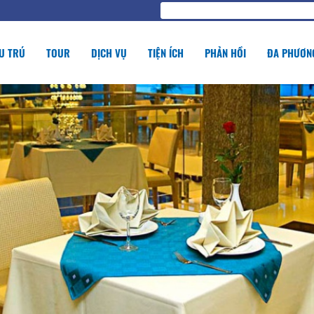
U TRÚ
TOUR
DỊCH VỤ
TIỆN ÍCH
PHẢN HỒI
ĐA PHƯƠNG