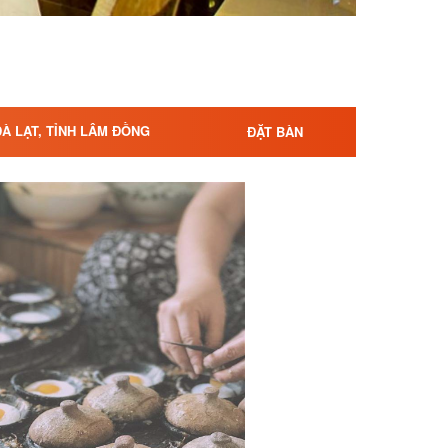
ĐÀ LẠT, TỈNH LÂM ĐỒNG
ĐẶT BÀN