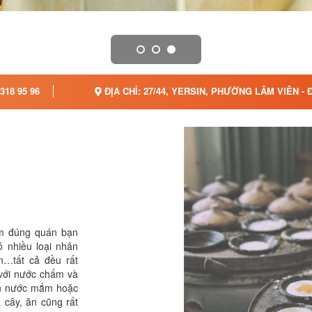
318 95 96
ĐỊA CHỈ: 27/44, YERSIN, PHƯỜNG LÂM VIÊN - 
m đúng quán bạn
 nhiều loại nhân
n…tất cả đều rất
 với nước chấm và
ăn nước mắm hoặc
cây, ăn cũng rất