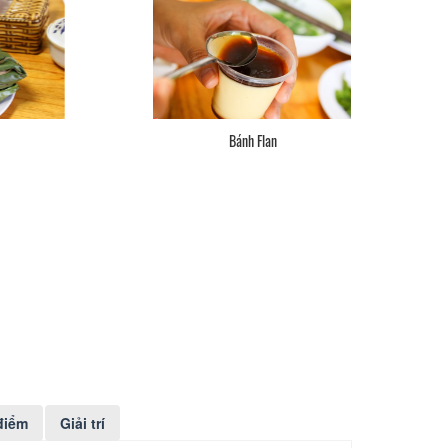
Chả Cây
điểm
Giải trí