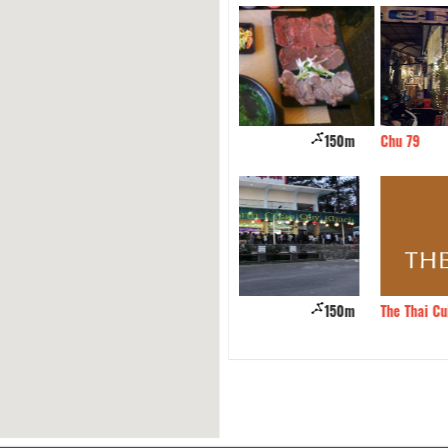
Nhật Wagyu Kobe
150m
Chu 79
àng Sơn Phát
150m
The Thai Cuisinie Đà Lạt