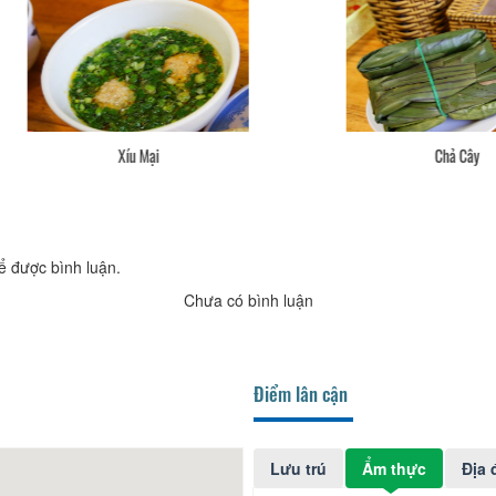
h Căn Trứng Cút, Trứng Gà, Bò Bằm
Xíu Mại
ể được bình luận.
Chưa có bình luận
Điểm lân cận
Lưu trú
Ẩm thực
Địa 