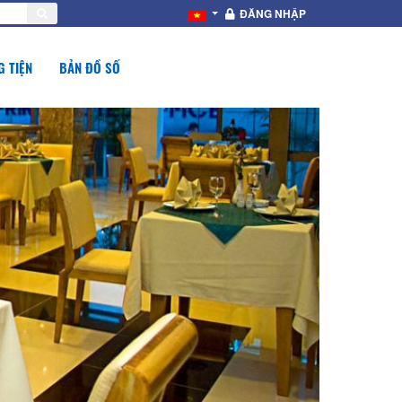
ĐĂNG NHẬP
 TIỆN
BẢN ĐỒ SỐ