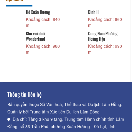
Hồ Xuân Hương
Dinh II
Khoảng cách: 840
Khoảng cách: 860
m
m
Khu vui chơi
Cung Nam Phương
n
Wonderland
Hoàng Hậu
Khoảng cách: 980
Khoảng cách: 990
m
m
Thông tin liên hệ
Bản quyền thuộc Sở Văn hoá, Thể thao và Du lịch Lâm Đồng.
Quản lý bởi Trung tâm Xúc tiến Du lịch Lâm Đồng
Địa chỉ: Tầng 3 khu 9 tầng, Trung tâm Hành chính tỉnh Lâm
Đồng, số 36 Trần Phú, phường Xuân Hương - Đà Lạt, tỉnh