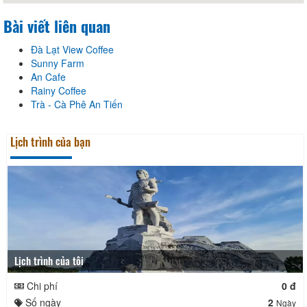
Bài viết liên quan
Đà Lạt View Coffee
Sunny Farm
An Cafe
Rainy Coffee
Trà - Cà Phê An Tiến
Lịch trình của bạn
Lịch trình của tôi
Chi phí
0 đ
Số ngày
2
Ngày