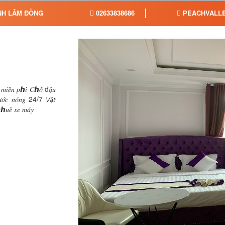
ỈNH LÂM ĐỒNG
02633838686
PEACHVALLE
𝑒̂̃𝑛 𝑝ℎ𝑖́ 𝐶ℎ𝑜̂̃ đ𝑎̣̂𝑢
̛𝑜̛́𝑐 𝑛𝑜́𝑛𝑔 24/7 𝘝𝘢̣̂𝘵
𝑡ℎ𝑢𝑒̂ 𝑥𝑒 𝑚𝑎́𝑦