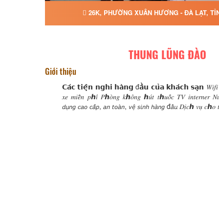
26K, PHƯỜNG XUÂN HƯƠNG - ĐÀ LẠT, T
THUNG LŨNG ĐÀO
Giới thiệu
𝗖𝗮́𝗰 𝘁𝗶𝗲̣̂𝗻 𝗻𝗴𝗵𝗶 𝗵𝗮̀𝗻𝗴 đ𝗮̂̀𝘂 𝗰𝘂̉𝗮 𝗸𝗵𝗮́𝗰𝗵 𝘀𝗮̣𝗻 𝑊𝑖𝑓𝑖 𝑚
𝑥𝑒 𝑚𝑖𝑒̂̃𝑛 𝑝ℎ𝑖́ 𝑃ℎ𝑜̀𝑛𝑔 𝑘ℎ𝑜̂𝑛𝑔 ℎ𝑢́𝑡 𝑡ℎ𝑢𝑜̂́𝑐 𝑇𝑉 𝑖𝑛𝑡𝑒𝑟𝑛𝑒𝑟 𝑁
𝘥𝘶̣𝘯𝘨 𝘤𝘢𝘰 𝘤𝘢̂́𝘱, 𝘢𝘯 𝘵𝘰𝘢̀𝘯, 𝘷𝘦̣̂ 𝘴𝘪𝘯𝘩 𝘩𝘢̀𝘯𝘨 đ𝘢̂̀𝘶 𝐷𝑖̣𝑐ℎ 𝑣𝑢̣ 𝑐ℎ𝑜 