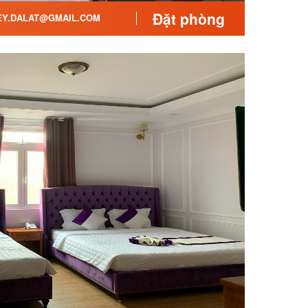
Đặt phòng
Y.DALAT@GMAIL.COM