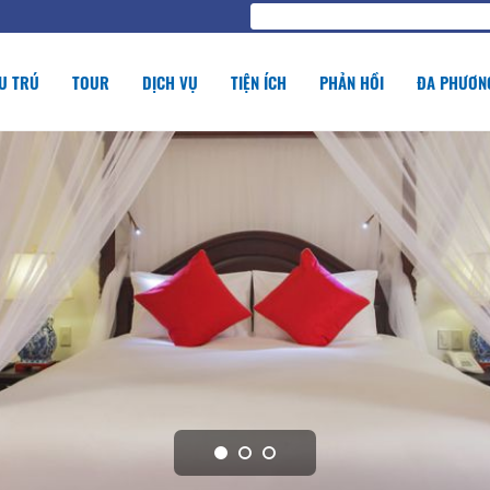
U TRÚ
TOUR
DỊCH VỤ
TIỆN ÍCH
PHẢN HỒI
ĐA PHƯƠNG