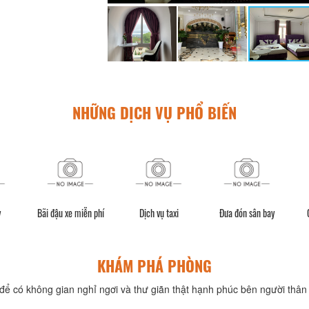
NHỮNG DỊCH VỤ PHỔ BIẾN
y
Bãi đậu xe miễn phí
Dịch vụ taxi
Đưa đón sân bay
KHÁM PHÁ PHÒNG
để có không gian nghỉ ngơi và thư giãn thật hạnh phúc bên người thân 