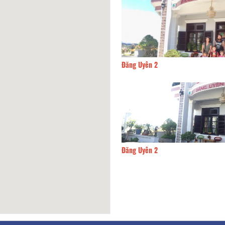
ng Uyên 2
110m
CSLT Charm
ng Uyên 2
120m
Dalat House