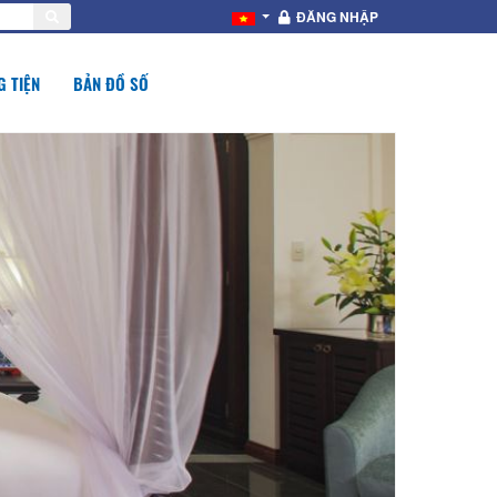
ĐĂNG NHẬP
 TIỆN
BẢN ĐỒ SỐ