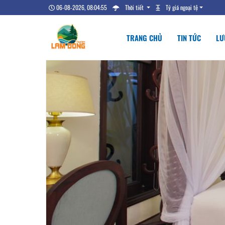
06-08-2026, 08:04:56
Thời tiết
Tỷ giá ngoại tệ
TRANG CHỦ
TIN TỨC
LƯ