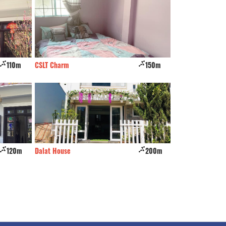
150m
Villa Lan Rừng
220m
Cỏ Hồng Hotel
200m
N'Queen Villa
260m
Thuận Hoà hot