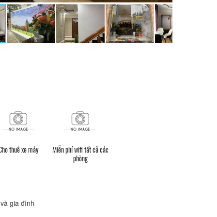
Cho thuê xe máy
Miễn phí wifi tất cả các
phòng
và gia đình