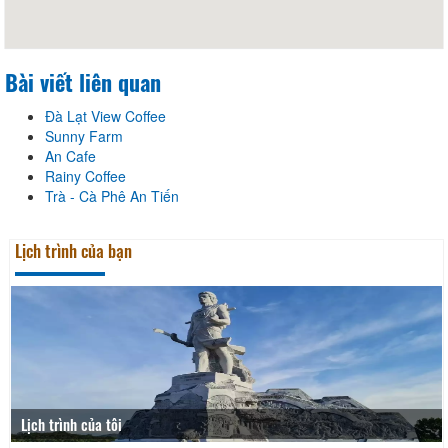
Bài viết liên quan
Đà Lạt View Coffee
Sunny Farm
An Cafe
Rainy Coffee
Trà - Cà Phê An Tiến
Lịch trình của bạn
Lịch trình của tôi