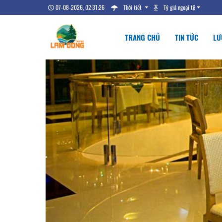
07-08-2026, 02:31:27
Thời tiết
Tỷ giá ngoại tệ
TRANG CHỦ
TIN TỨC
LƯ