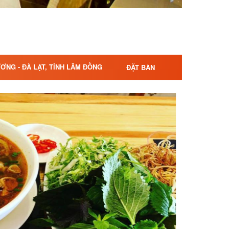
ƠNG - ĐÀ LẠT, TỈNH LÂM ĐỒNG
ĐẶT BÀN