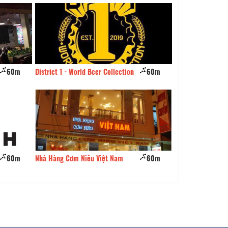
m
District 1 - World Beer Collection
60m
Nhà Hàng Eros Cá Hồi
m
Nhà Hàng Cơm Niêu Việt Nam
60m
Quán Nhí Đà Lạt