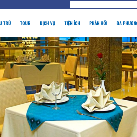
U TRÚ
TOUR
DỊCH VỤ
TIỆN ÍCH
PHẢN HỒI
ĐA PHƯƠNG