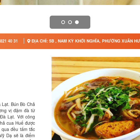
821 40 31
ĐỊA CHỈ: 5B , NAM KỲ KHỞI NGHĨA, PHƯỜNG XUÂN HƯ
 Lạt. Bún Bò Chả
ng vị đậm đà từ
Đà Lạt. Với công
chả cua Huế được
ử qua đều tấm tắc
 Vỹ Dạ sẽ là điểm