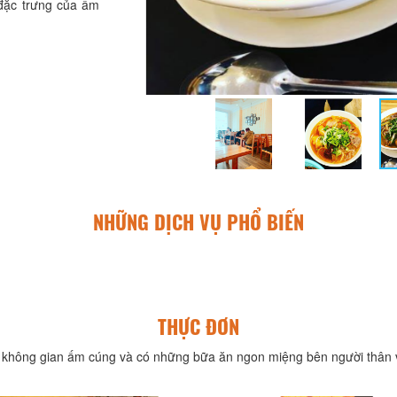
 đặc trưng của ẩm
NHỮNG DỊCH VỤ PHỔ BIẾN
THỰC ĐƠN
không gian ấm cúng và có những bữa ăn ngon miệng bên người thân v