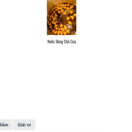
Nước Dùng Chả Cua
điểm
Giải trí