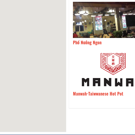
u 1 Người - Single
30m
Phố Nướng Ngon
60
fe
40m
Manwah-Taiwwanese Hot Pot
60