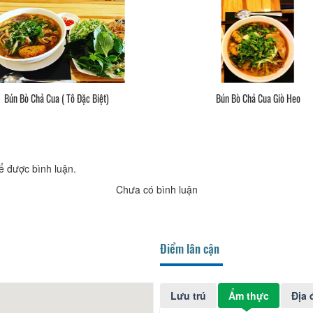
Bún Bò Chả Cua ( Tô Đặc Biệt)
Bún Bò Chả Cua Giò Heo
ể được bình luận.
Chưa có bình luận
Điểm lân cận
Lưu trú
Ẩm thực
Địa 