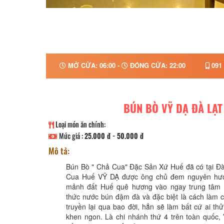
MỞ CỬA: 06:00 -
ĐÓNG CỬA: 22:00
091 
BÚN BÒ VỸ DẠ ĐÀ LẠT
Loại món ăn chính:
Mức giá :
25.000 đ - 50.000 đ
Mô tả:
Bún Bò " Chả Cua" Đặc Sản Xứ Huế đã có tại Đà
Cua Huế VỸ DẠ được ông chủ đem nguyên hươ
mảnh đất Huế quê hương vào ngay trung tâm 
thức nước bún đậm đà và đặc biệt là cách làm 
truyền lại qua bao đời, hẳn sẽ làm bất cứ ai th
khen ngon. Là chi nhánh thứ 4 trên toàn quốc,