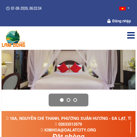
07-08-2026, 06:32:35
Đăng nhập
18A, NGUYỄN CHÍ THANH, PHƯỜNG XUÂN HƯƠNG - ĐÀ LẠT, TỈN
02633513579
KIMHOA@DALATCITY.ORG
Đặt phòng