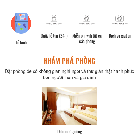
Quầy lễ tân (24h)
Miễn phí wifi tất cả
Dịch vụ giặt ủi
các phòng
Tủ lạnh
KHÁM PHÁ PHÒNG
Đặt phòng để có không gian nghỉ ngơi và thư giãn thật hạnh phúc
bên người thân và gia đình
Deluxe 2 giường