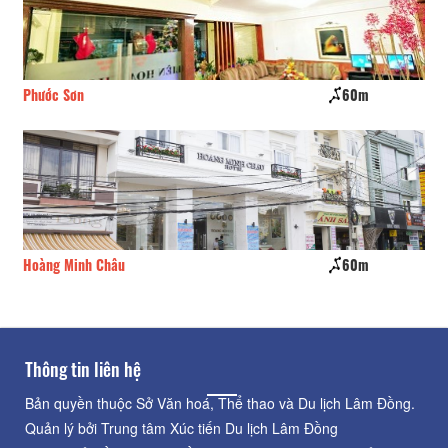
Phước Sơn
60m
Kh
Hoàng Minh Châu
60m
Qu
Thông tin liên hệ
Bản quyền thuộc Sở Văn hoá, Thể thao và Du lịch Lâm Đồng.
Quản lý bởi Trung tâm Xúc tiến Du lịch Lâm Đồng