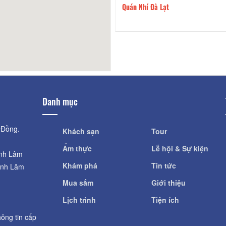
àng Lẩu 1 Người - Single
90m
Quán Nhí Đà Lạt
ot
Danh mục
 Đồng.
Khách sạn
Tour
Ẩm thực
Lễ hội & Sự kiện
ỉnh Lâm
Khám phá
Tin tức
ỉnh Lâm
Mua sắm
Giới thiệu
Lịch trình
Tiện ích
ông tin cấp