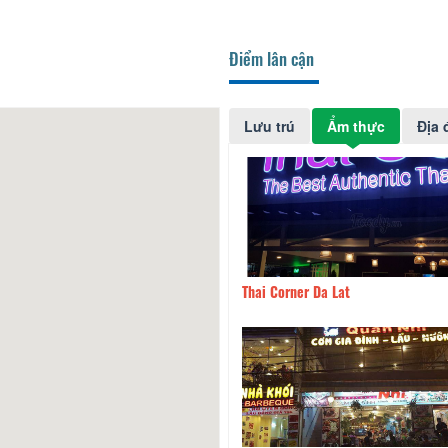
Điểm lân cận
Lưu trú
Ẩm thực
Địa 
ng Cafe
90m
Thai Corner Da Lat