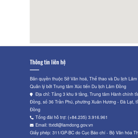
estaurant
30m
L'angfarm Bufffet Mini Chợ Đêm
70m
Nhà H
Hotp
Thông tin liên hệ
Bản quyền thuộc Sở Văn hoá, Thể thao và Du lịch Lâm
Quản lý bởi Trung tâm Xúc tiến Du lịch Lâm Đồng
Địa chỉ: Tầng 3 khu 9 tầng, Trung tâm Hành chính t
Đồng, số 36 Trần Phú, phường Xuân Hương - Đà Lạt, t
Đồng
Tổng đài hỗ trợ: (+84.235) 3.916.961
Email: ttxtdl@lamdong.gov.vn
Giấy phép: 311/GP-BC do Cục Báo chí - Bộ Văn hóa Th