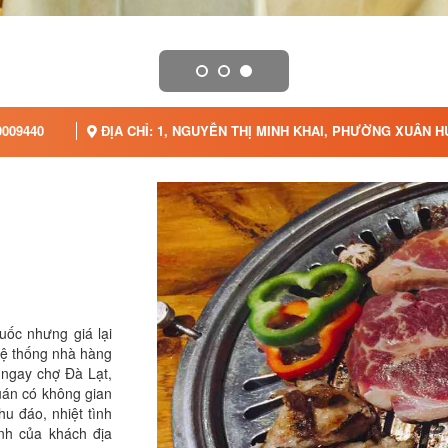
009440
ĐỊA CHỈ: 1, NGUYỄN THỊ MINH KHAI, PHƯỜNG XUÂN H
ốc nhưng giá lại
hệ thống nhà hàng
(ngay chợ Đà Lạt,
uán có không gian
hu đáo, nhiệt tình
nh của khách địa