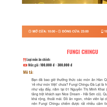
MỞ CỬA: 10:00 -
ĐÓNG CỬA: 23:00
19
FUNGI CHINGU
Loại món ăn chính:
Mức giá :
100.000 đ - 300.000 đ
Mô tả:
Bạn đã bao giờ thưởng thức các món ăn Hàn Qu
‘rẻ như món Việt’ chưa? Fungi Chingu Đà Lạt là 
như vậy đấy, nằm tại 01 Nguyễn Thị Minh Khai 
tầng trệt khách sạn Nice Dream - Hải Sơn cũ). Q
khá rộng, thoải mái. Đồ ăn ngon, nhân viên lại c
nên Fungi Chingu chiếm được rất nhiều cảm tì