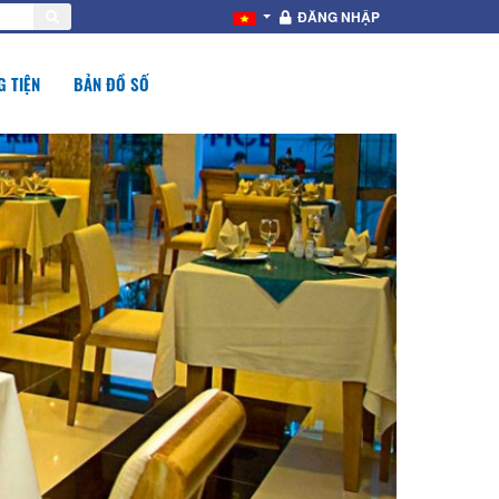
ĐĂNG NHẬP
 TIỆN
BẢN ĐỒ SỐ