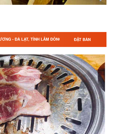
ƯƠNG - ĐÀ LẠT, TỈNH LÂM ĐỒNG
ĐẶT BÀN