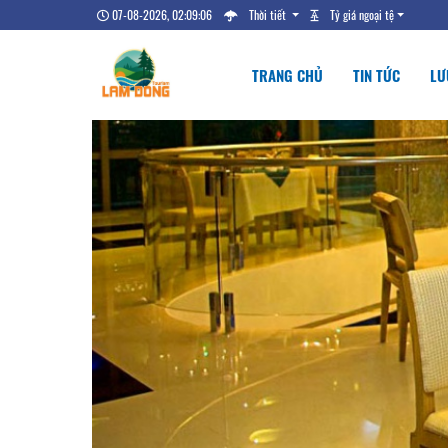
07-08-2026, 02:09:07
Thời tiết
Tỷ giá ngoại tệ
TRANG CHỦ
TIN TỨC
LƯ