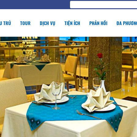
U TRÚ
TOUR
DỊCH VỤ
TIỆN ÍCH
PHẢN HỒI
ĐA PHƯƠNG