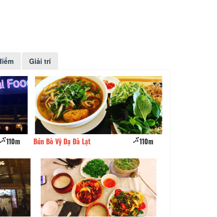
điểm
Giải trí
110m
Bún Bò Vỹ Dạ Đà Lạt
110m
District 1 - World