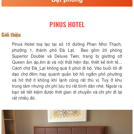
PINUS HOTEL
Giới thiệu
Pinus Hotel toạ lạc tại số 15 đường Phan Như Thạch,
phường 1, thành phố Đà Lạt. Bao gồm 20 phòng
Superior Double và Deluxe Twin, trang bị giường cỡ
Queen ấm áp,êm ái và nội thất hiện đại, thiết kế tinh tế...
Cách chợ Đà_Lạt không quá 5 phút đi bộ. Vào buổi tối đi
dạo chợ đêm hay quanh quẩn bờ hồ ngắm phố phường
và hít thở ít không khí lạnh cũng rất thú vị. Tuy ở khu
trung tâm nhưng chi phí lưu trú rất bình dân nhé. Ngoài ra
bạn sẽ tiết kiệm được thời gian di chuyển và chi phí đi lại
rất nhiều đó.