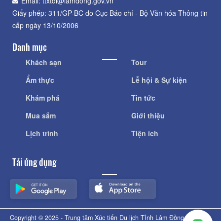
Email: ttxtdl@lamdong.gov.vn
Giấy phép: 311/GP-BC do Cục Báo chí - Bộ Văn hóa Thông tin
cấp ngày 13/10/2006
Danh mục
Khách sạn
Tour
Ẩm thực
Lễ hội & Sự kiện
Khám phá
Tin tức
Mua sắm
Giới thiệu
Lịch trình
Tiện ích
Tải ứng dụng
Copyright © 2025 - Trung tâm Xúc tiến Du lịch Tỉnh Lâm Đồng