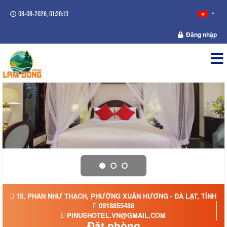
08-08-2026, 01:20:13
Đăng nhập
15, PHAN NHƯ THẠCH, PHƯỜNG XUÂN HƯƠNG - ĐÀ LẠT, TỈNH L
0918855488
PINUSHOTEL.VN@GMAIL.COM
Đặt phòng