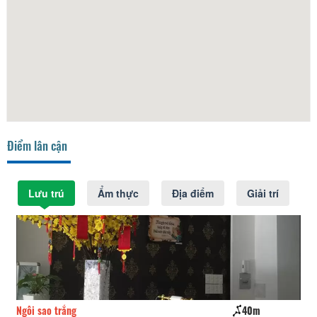
Điểm lân cận
Lưu trú
Ẩm thực
Địa điểm
Giải trí
Ngôi sao trắng
40m
Th