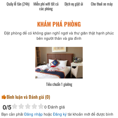
Quầy lễ tân (24h)
Miễn phí wifi tất cả
Dịch vụ giặt ủi
Cho thuê xe máy
các phòng
KHÁM PHÁ PHÒNG
Đặt phòng để có không gian nghỉ ngơi và thư giãn thật hạnh phúc
bên người thân và gia đình
Tiêu chuẩn 1 giường
Bình luận và Đánh giá (
0
)
0
/5
0
Đánh giá
Bạn cần phải
Đăng nhập
hoặc
Đăng ký
tài khoản mới để được bình