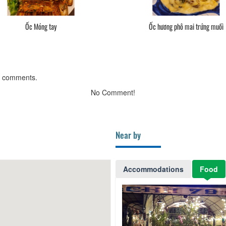
Ốc Móng tay
Ốc hương phô mai trứng muối
g comments.
No Comment!
Near by
Accommodations
Food