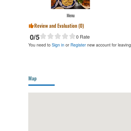
Menu
Review and Evaluation (
0
)
0
/5
0
Rate
You need to
Sign in
or
Register
new account for leavin
Map