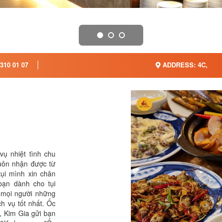
310 01 07
ADDRESS: 4C,
ụ nhiệt tình chu
luôn nhận được từ
ụi mình xin chân
bạn dành cho tụi
 mọi người những
ch vụ tốt nhất. Ốc
, Kim Gia gửi bạn