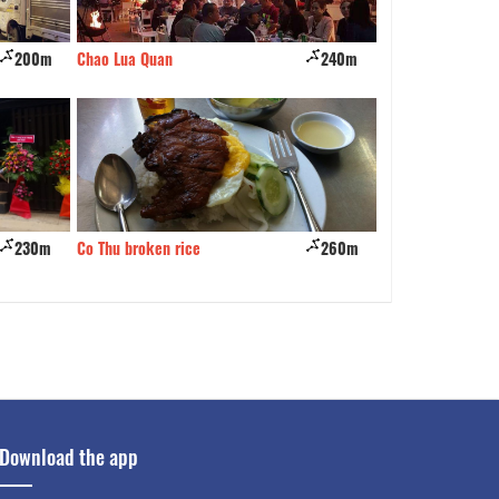
200m
Chao Lua Quan
240m
Nhà hàng Cung H
230m
Co Thu broken rice
260m
Son Phat Restaur
Download the app