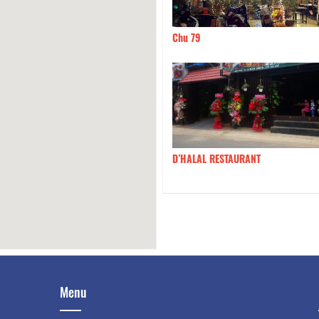
Hang An Uong Mau Dich Da
120m
Chu 79
 noodle Hoi An
180m
D’HALAL RESTAURANT
Menu