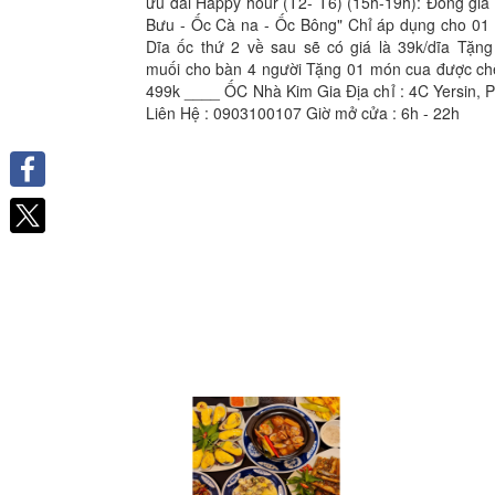
ưu đãi Happy hour (T2- T6) (15h-19h): Đồng gi
Bưu - Ốc Cà na - Ốc Bông" Chỉ áp dụng cho 01 
Dĩa ốc thứ 2 về sau sẽ có giá là 39k/dĩa Tặn
muối cho bàn 4 người Tặng 01 món cua được chế
499k ____ ỐC Nhà Kim Gia Địa chỉ : 4C Yersin, 
Liên Hệ : 0903100107 Giờ mở cửa : 6h - 22h
Facebook