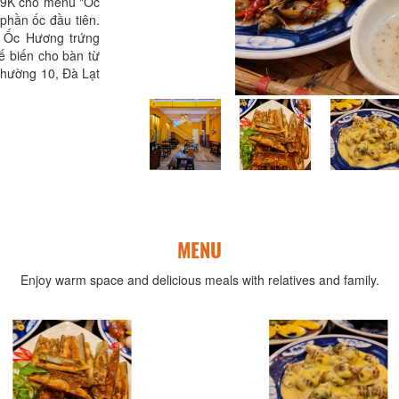
á 9K cho menu "Ốc
phần ốc đầu tiên.
g Ốc Hương trứng
 biến cho bàn từ
Phường 10, Đà Lạt
MENU
Enjoy warm space and delicious meals with relatives and family.