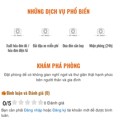
NHỮNG DỊCH VỤ PHỔ BIẾN
 đỏ /
Bãi đậu xe miễn phí
Đưa đón sân bay
Nhận phòng (24h)
Quầy lễ tân (24h)
 tử
KHÁM PHÁ PHÒNG
Đặt phòng để có không gian nghỉ ngơi và thư giãn thật hạnh phúc
bên người thân và gia đình
Bình luận và Đánh giá (
0
)
0
/5
0
Đánh giá
Bạn cần phải
Đăng nhập
hoặc
Đăng ký
tài khoản mới để được bình
luận.