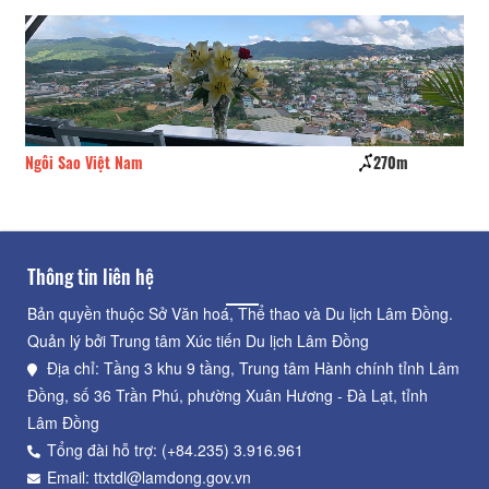
270m
Quynh Lan
34
Thông tin liên hệ
Bản quyền thuộc Sở Văn hoá, Thể thao và Du lịch Lâm Đồng.
Quản lý bởi Trung tâm Xúc tiến Du lịch Lâm Đồng
Địa chỉ: Tầng 3 khu 9 tầng, Trung tâm Hành chính tỉnh Lâm
Đồng, số 36 Trần Phú, phường Xuân Hương - Đà Lạt, tỉnh
Lâm Đồng
Tổng đài hỗ trợ: (+84.235) 3.916.961
Email: ttxtdl@lamdong.gov.vn