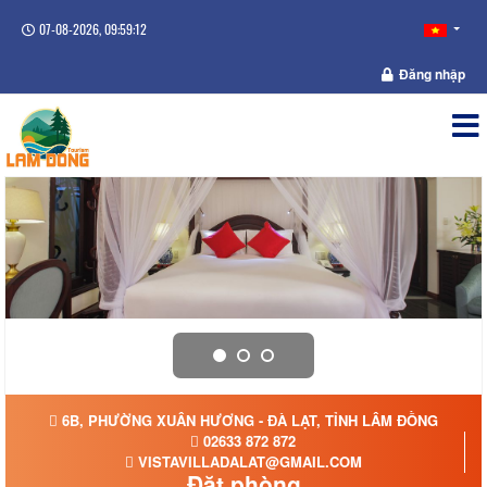
07-08-2026, 09:59:12
Đăng nhập
6B, PHƯỜNG XUÂN HƯƠNG - ĐÀ LẠT, TỈNH LÂM ĐỒNG
02633 872 872
VISTAVILLADALAT@GMAIL.COM
Đặt phòng