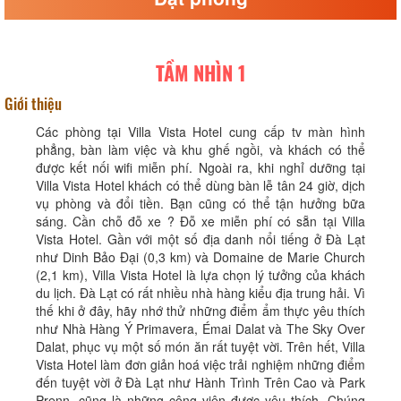
TẦM NHÌN 1
Giới thiệu
Các phòng tại Villa Vista Hotel cung cấp tv màn hình
phẳng, bàn làm việc và khu ghế ngồi, và khách có thể
được kết nối wifi miễn phí. Ngoài ra, khi nghỉ dưỡng tại
Villa Vista Hotel khách có thể dùng bàn lễ tân 24 giờ, dịch
vụ phòng và đổi tiền. Bạn cũng có thể tận hưởng bữa
sáng. Cần chỗ đỗ xe ? Đỗ xe miễn phí có sẵn tại Villa
Vista Hotel. Gần với một số địa danh nổi tiếng ở Đà Lạt
như Dinh Bảo Đại (0,3 km) và Domaine de Marie Church
(2,1 km), Villa Vista Hotel là lựa chọn lý tưởng của khách
du lịch. Đà Lạt có rất nhiều nhà hàng kiểu địa trung hải. Vì
thế khi ở đây, hãy nhớ thử những điểm ẩm thực yêu thích
như Nhà Hàng Ý Primavera, Émai Dalat và The Sky Over
Dalat, phục vụ một số món ăn rất tuyệt vời. Trên hết, Villa
Vista Hotel làm đơn giản hoá việc trải nghiệm những điểm
đến tuyệt vời ở Đà Lạt như Hành Trình Trên Cao và Park
Prenn, cũng là những công viên được yêu thích. Chúng