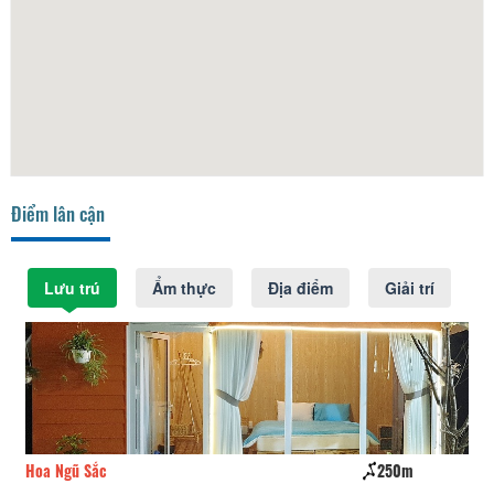
Điểm lân cận
Lưu trú
Ẩm thực
Địa điểm
Giải trí
250m
HomeStay Đợi Một Người
27