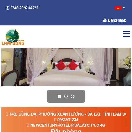
07-08-2026, 04:22:31
Đăng nhập
14B, ĐỐNG ĐA, PHƯỜNG XUÂN HƯƠNG - ĐÀ LẠT, TỈNH LÂM ĐỒN
0983931234
NEWCENTURYHOTEL@DALATCITY.ORG
Đặt phòng