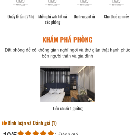
Quầy lễ tân (24h)
Miễn phí wifi tất cả
Dịch vụ giặt ủi
Cho thuê xe máy
các phòng
KHÁM PHÁ PHÒNG
Đặt phòng để có không gian nghỉ ngơi và thư giãn thật hạnh phúc
bên người thân và gia đình
Tiêu chuẩn 1 giường
Bình luận và Đánh giá (
1
)
10
/5
1
Đánh giá