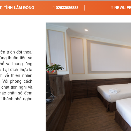
T, TỈNH LÂM ĐỒNG
02633586888
NEWLIFE
ên triền đồi thoai
ùng thuận tiện và
hố và thung lũng
 Lạt đích thực là
h về thiên nhiên
. Với phong cách
t chất tiện nghi và
chắc chắn sẽ đem
ại thành phố ngàn