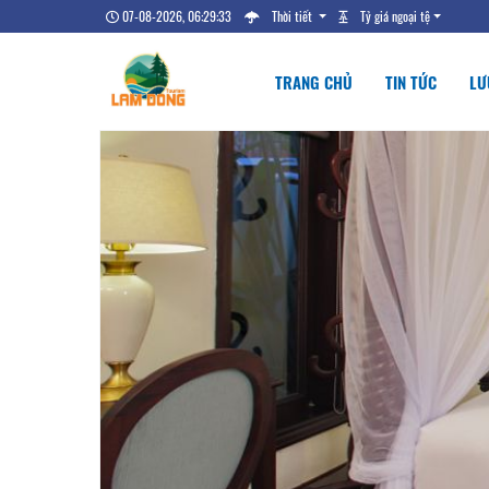
07-08-2026, 06:29:34
Thời tiết
Tỷ giá ngoại tệ
TRANG CHỦ
TIN TỨC
LƯ