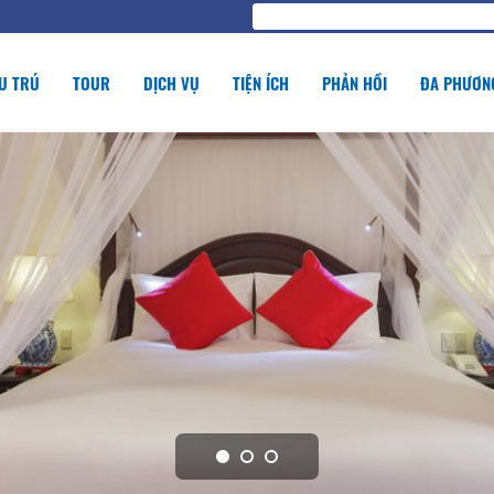
U TRÚ
TOUR
DỊCH VỤ
TIỆN ÍCH
PHẢN HỒI
ĐA PHƯƠNG