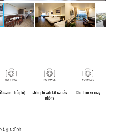
ữa sáng (Trả phí)
Miễn phí wifi tất cả các
Cho thuê xe máy
phòng
và gia đình