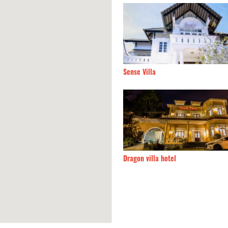
 Villa
40m
Nắng
n villa hotel
50m
Ngọn đồi may mắn