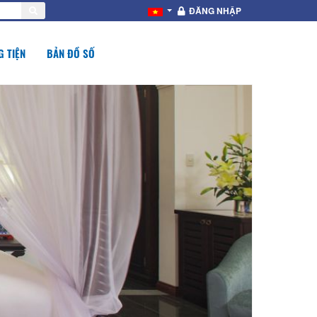
ĐĂNG NHẬP
 TIỆN
BẢN ĐỒ SỐ