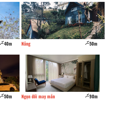
50m
Hoa Ngũ Sắc
120m
Nhà Của Bắp
90m
The Hobbit Bungalow
160m
Osaka Village