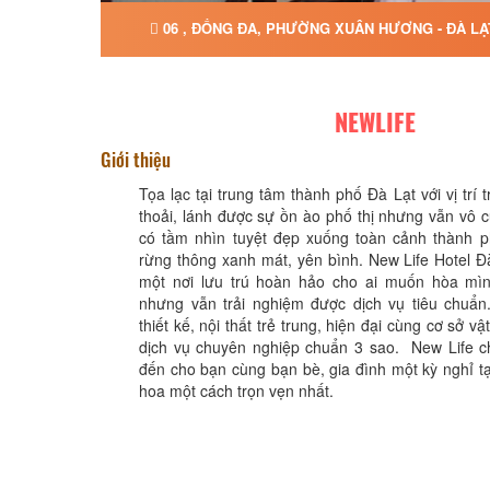
06 , ĐỐNG ĐA, PHƯỜNG XUÂN HƯƠNG - ĐÀ LẠ
NEWLIFE
Giới thiệu
Tọa lạc tại trung tâm thành phố Đà Lạt với vị trí tr
thoải, lánh được sự ồn ào phố thị nhưng vẫn vô c
có tầm nhìn tuyệt đẹp xuống toàn cảnh thành p
rừng thông xanh mát, yên bình. New Life Hotel Đà
một nơi lưu trú hoàn hảo cho ai muốn hòa mìn
nhưng vẫn trải nghiệm được dịch vụ tiêu chuẩn
thiết kế, nội thất trẻ trung, hiện đại cùng cơ sở vậ
dịch vụ chuyên nghiệp chuẩn 3 sao. New Life 
đến cho bạn cùng bạn bè, gia đình một kỳ nghỉ t
hoa một cách trọn vẹn nhất.