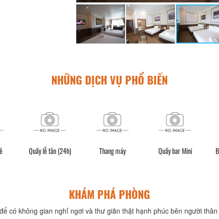
NHỮNG DỊCH VỤ PHỔ BIẾN
ê
Quầy lễ tân (24h)
Thang máy
Quầy bar Mini
B
KHÁM PHÁ PHÒNG
để có không gian nghỉ ngơi và thư giãn thật hạnh phúc bên người thân 