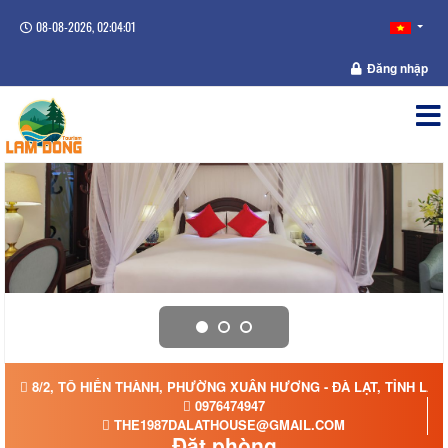
08-08-2026, 02:04:01
Đăng nhập
8/2, TÔ HIẾN THÀNH, PHƯỜNG XUÂN HƯƠNG - ĐÀ LẠT, TỈNH LÂ
0976474947
THE1987DALATHOUSE@GMAIL.COM
Đặt phòng