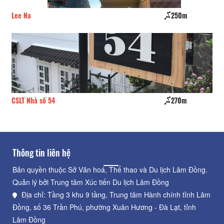
Lee Na
250m
SA
CSLT Nhà số 54
270m
Nh
Thông tin liên hệ
Bản quyền thuộc Sở Văn hoá, Thể thao và Du lịch Lâm Đồng.
Quản lý bởi Trung tâm Xúc tiến Du lịch Lâm Đồng
Địa chỉ: Tầng 3 khu 9 tầng, Trung tâm Hành chính tỉnh Lâm
Đồng, số 36 Trần Phú, phường Xuân Hương - Đà Lạt, tỉnh
Lâm Đồng