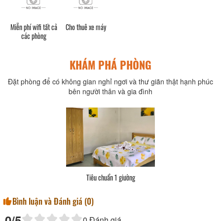
Miễn phí wifi tất cả
Cho thuê xe máy
các phòng
KHÁM PHÁ PHÒNG
Đặt phòng để có không gian nghỉ ngơi và thư giãn thật hạnh phúc
bên người thân và gia đình
Tiêu chuẩn 1 giường
Bình luận và Đánh giá (
0
)
0
/5
0
Đánh giá