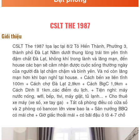
CSLT THE 1987
Giới thiệu
CSLT The 1987 tọa lạc tại 8/2 Tô Hiến Thành, Phường 3,
thành phố Đà Lạt Nằm dưới thung lũng trái tim yên tĩnh
đậm chất Đà Lạt, không khí trong lành và lãng mạn, đến
house các bạn sẽ cảm nhận được cuộc sống thường ngày
của người đà lạt chậm chậm và bình yên. Và nó còn lãng
mạn hơn khi bạn nghỉ tại house. + Cách bến xe liên tỉnh
100m + Cách chợ Đà Lạt 2,9km + Cách BigC 1,9km +
Cách Dinh II 1km..các điểm du lịch. + Tiện nghi: máy
nước nóng, wifi, bếp, tivi, máy giặt, tủ lạnh... + Cho thuê
xe máy (xe số, xe tay ga) + Tất cả phòng điều có cửa sổ
và 2 phòng có bancon lớn view bao la + Sân nướng BBQ
có mái che + Giờ giấc thoải mái + có bãi đậu ô tô 4-7 chỗ