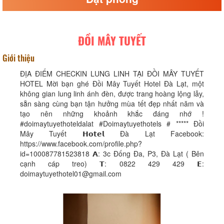
ĐỒI MÂY TUYẾT
Giới thiệu
ĐỊA ĐIỂM CHECKIN LUNG LINH TẠI ĐỒI MÂY TUYẾT
HOTEL Mời bạn ghé Đồi Mây Tuyết Hotel Đà Lạt, một
không gian lung linh ánh đèn, được trang hoàng lộng lẫy,
sẵn sàng cùng bạn tận hưởng mùa tết đẹp nhất năm và
tạo nên những khoảnh khắc đáng nhớ !
#doimaytuyethoteldalat #Doimaytuyethotels # ***** Đồi
Mây Tuyết 𝗛𝗼𝘁𝗲𝗹 Đà Lạt Facebook:
https://www.facebook.com/profile.php?
id=100087781523818 𝗔: 3c Đống Đa, P3, Đà Lạt ( Bên
cạnh cáp treo) 𝗧: 0822 429 429 𝗘:
doimaytuyethotel01@gmail.com