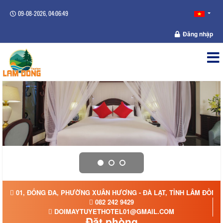
09-08-2026, 04:06:49
Đăng nhập
01, ĐỐNG ĐA, PHƯỜNG XUÂN HƯƠNG - ĐÀ LẠT, TỈNH LÂM ĐỒNG
082 242 9429
DOIMAYTUYETHOTEL01@GMAIL.COM
Đặt phòng