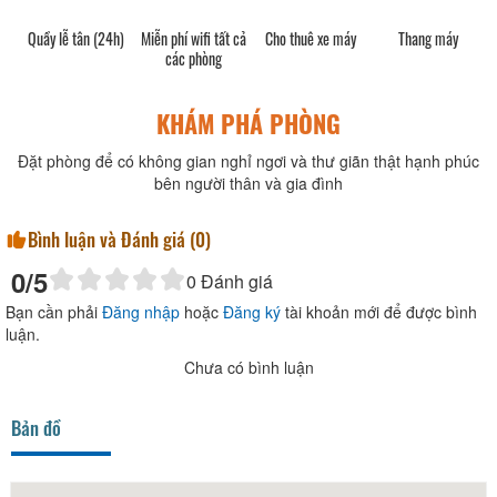
Quầy lễ tân (24h)
Miễn phí wifi tất cả
Cho thuê xe máy
Thang máy
các phòng
KHÁM PHÁ PHÒNG
Đặt phòng để có không gian nghỉ ngơi và thư giãn thật hạnh phúc
bên người thân và gia đình
Bình luận và Đánh giá (
0
)
0
/5
0
Đánh giá
Bạn cần phải
Đăng nhập
hoặc
Đăng ký
tài khoản mới để được bình
luận.
Chưa có bình luận
Bản đồ