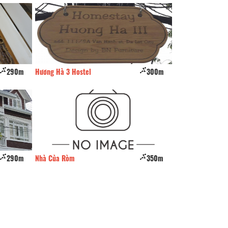
290m
Hương Hà 3 Hostel
300m
Home 1988
290m
Nhà Của Ròm
350m
Premium Villa