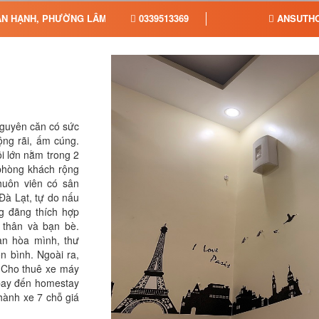
ẠN HẠNH, PHƯỜNG LÂM VIÊN - ĐÀ LẠT, TỈNH LÂM ĐỒNG
0339513369
ANSUTHO
nguyên căn có sức
ộng rãi, ấm cúng.
i lớn nằm trong 2
phòng khách rộng
huôn viên có sân
Đà Lạt, tự do nấu
g đãng thích hợp
 thân và bạn bè.
ạn hòa mình, thư
ên bình. Ngoài ra,
 Cho thuê xe máy
 bay đến homestay
hành xe 7 chỗ giá