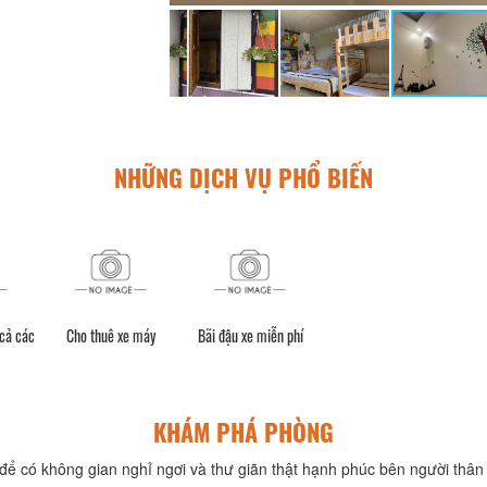
NHỮNG DỊCH VỤ PHỔ BIẾN
 cả các
Cho thuê xe máy
Bãi đậu xe miễn phí
KHÁM PHÁ PHÒNG
để có không gian nghỉ ngơi và thư giãn thật hạnh phúc bên người thân 