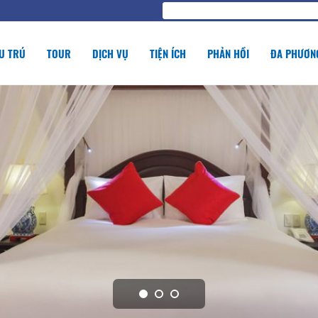
U TRÚ
TOUR
DỊCH VỤ
TIỆN ÍCH
PHẢN HỒI
ĐA PHƯƠNG