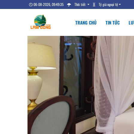
06-08-2026, 09:49:36
Thời tiết
Tỷ giá ngoại tệ
TRANG CHỦ
TIN TỨC
LƯ