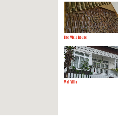
Nguyên Villa
190m
The Vic's house
hoai Tây
250m
Mai Villa