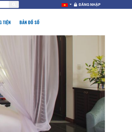
ĐĂNG NHẬP
 TIỆN
BẢN ĐỒ SỐ