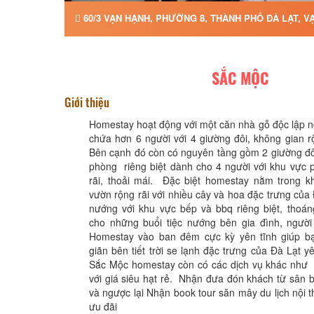
60/3 VẠN HẠNH, PHƯỜNG 8, THÀNH PHỐ ĐÀ LẠT, V
SẮC MỘC
Giới thiệu
Homestay hoạt động với một căn nhà gỗ độc lập 
chứa hơn 6 người với 4 giường đôi, không gian r
Bên cạnh đó còn có nguyên tầng gồm 2 giường đô
phòng riêng biệt dành cho 4 người với khu vực 
rãi, thoải mái. Đặc biệt homestay nằm trong k
vườn rộng rãi với nhiều cây và hoa đặc trưng của 
nướng với khu vực bếp và bbq riêng biệt, thoán
cho những buổi tiệc nướng bên gia đình, người
Homestay vào ban đêm cực kỳ yên tĩnh giúp b
giãn bên tiết trời se lạnh đặc trưng của Đà Lạt y
Sắc Mộc homestay còn có các dịch vụ khác như
với giá siêu hạt rẻ. Nhận đưa đón khách từ sân
và ngược lại Nhận book tour săn mây du lịch nội t
ưu đãi