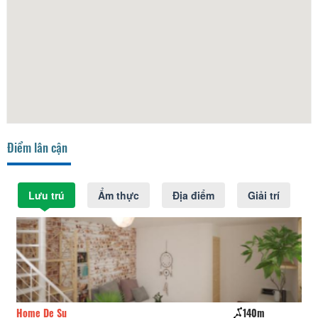
Điểm lân cận
Lưu trú
Ẩm thực
Địa điểm
Giải trí
Home De Su
140m
CS