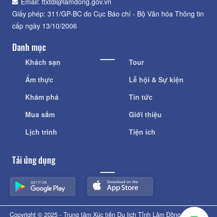
Email: ttxtdl@lamdong.gov.vn
Giấy phép: 311/GP-BC do Cục Báo chí - Bộ Văn hóa Thông tin
cấp ngày 13/10/2006
Danh mục
Khách sạn
Tour
Ẩm thực
Lễ hội & Sự kiện
Khám phá
Tin tức
Mua sắm
Giới thiệu
Lịch trình
Tiện ích
Tải ứng dụng
Copyright © 2025 - Trung tâm Xúc tiến Du lịch Tỉnh Lâm Đồng