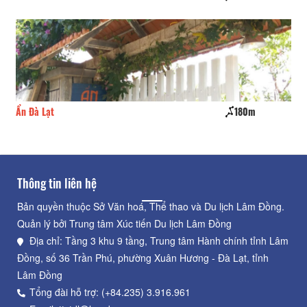
Ẩn Đà Lạt
180m
CS
Thông tin liên hệ
Bản quyền thuộc Sở Văn hoá, Thể thao và Du lịch Lâm Đồng.
Quản lý bởi Trung tâm Xúc tiến Du lịch Lâm Đồng
Địa chỉ: Tầng 3 khu 9 tầng, Trung tâm Hành chính tỉnh Lâm
Đồng, số 36 Trần Phú, phường Xuân Hương - Đà Lạt, tỉnh
Lâm Đồng
Tổng đài hỗ trợ: (+84.235) 3.916.961