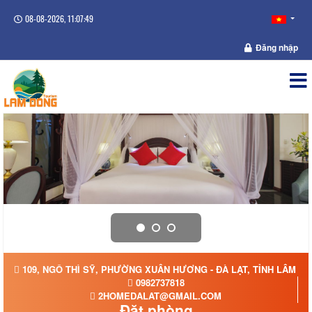
08-08-2026, 11:07:49
Đăng nhập
109, NGÔ THÌ SỸ, PHƯỜNG XUÂN HƯƠNG - ĐÀ LẠT, TỈNH LÂM Đ
0982737818
2HOMEDALAT@GMAIL.COM
Đặt phòng