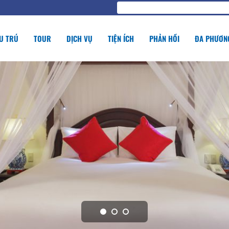
U TRÚ
TOUR
DỊCH VỤ
TIỆN ÍCH
PHẢN HỒI
ĐA PHƯƠNG