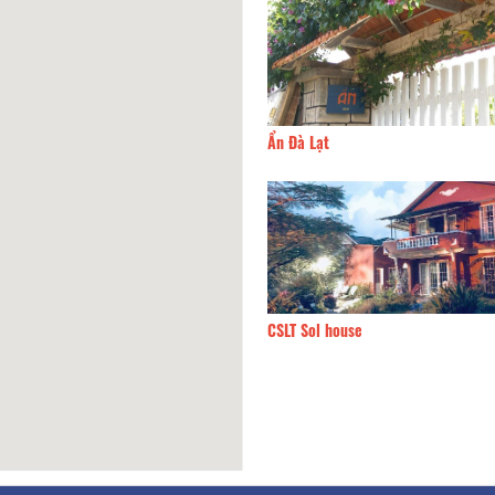
á Villa
130m
Ẩn Đà Lạt
Ẩn
130m
CSLT Sol house