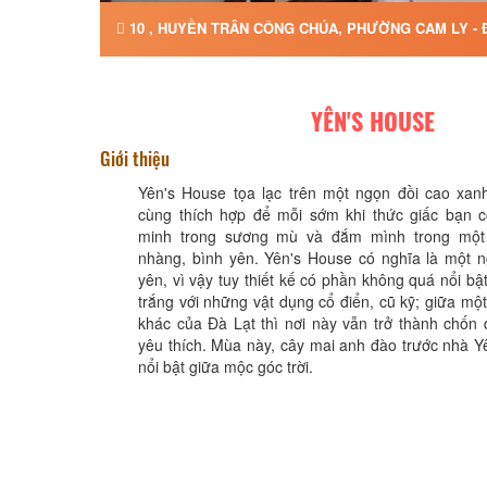
10 , HUYỀN TRÂN CÔNG CHÚA, PHƯỜNG CAM LY - 
YÊN'S HOUSE
Giới thiệu
Yên's House tọa lạc trên một ngọn đồi cao xanh
cùng thích hợp để mỗi sớm khi thức giấc bạn 
minh trong sương mù và đắm mình trong một
nhàng, bình yên. Yên's House có nghĩa là một n
yên, vì vậy tuy thiết kế có phần không quá nổi b
trắng với những vật dụng cổ điển, cũ kỹ; giữa mộ
khác của Đà Lạt thì nơi này vẫn trở thành chốn
yêu thích. Mùa này, cây mai anh đào trước nhà Y
nổi bật giữa mộc góc trời.