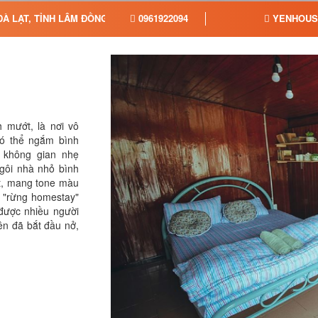
ĐÀ LẠT, TỈNH LÂM ĐỒNG
0961922094
YENHOUS
 mướt, là nơi vô
có thể ngắm bình
 không gian nhẹ
gôi nhà nhỏ bình
ật, mang tone màu
t "rừng homestay"
 được nhiều người
ên đã bắt đầu nở,