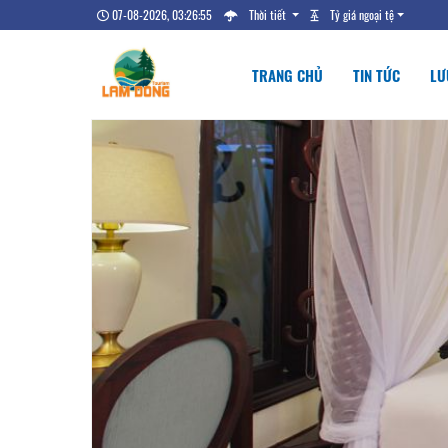
07-08-2026, 03:26:56
Thời tiết
Tỷ giá ngoại tệ
TRANG CHỦ
TIN TỨC
LƯ