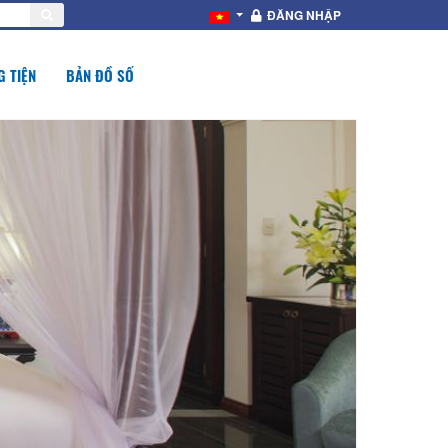
ĐĂNG NHẬP
 TIỆN
BẢN ĐỒ SỐ