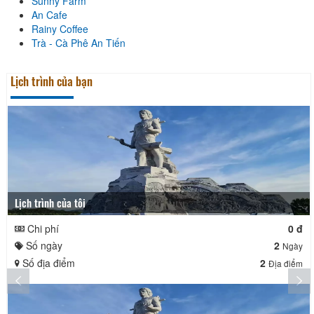
Sunny Farm
An Cafe
Rainy Coffee
Trà - Cà Phê An Tiến
Lịch trình của bạn
Lịch trình của tôi
Chi phí
0 đ
Số ngày
2
Ngày
Số địa điểm
2
Địa điểm