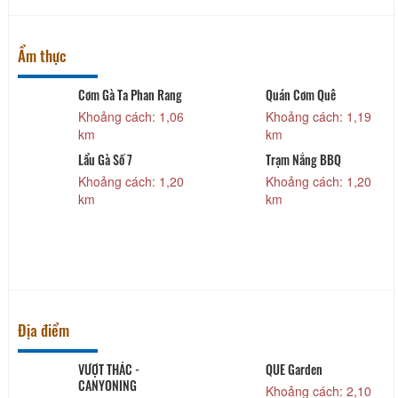
Ẩm thực
-
Cơm Gà Ta Phan Rang
Quán Cơm Quê
Khoảng cách: 1,06
Khoảng cách: 1,19
km
km
Lẩu Gà Số 7
Trạm Nắng BBQ
Khoảng cách: 1,20
Khoảng cách: 1,20
km
km
Địa điểm
VƯỢT THÁC -
QUE Garden
CANYONING
Khoảng cách: 2,10