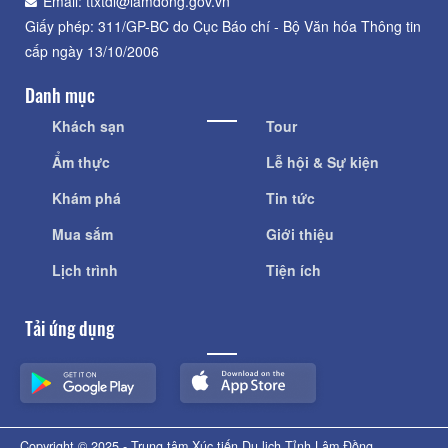
Email: ttxtdl@lamdong.gov.vn
Giấy phép: 311/GP-BC do Cục Báo chí - Bộ Văn hóa Thông tin
cấp ngày 13/10/2006
Danh mục
Khách sạn
Tour
Ẩm thực
Lễ hội & Sự kiện
Khám phá
Tin tức
Mua sắm
Giới thiệu
Lịch trình
Tiện ích
Tải ứng dụng
Copyright © 2025 - Trung tâm Xúc tiến Du lịch Tỉnh Lâm Đồng