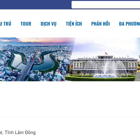
U TRÚ
TOUR
DỊCH VỤ
TIỆN ÍCH
PHẢN HỒI
ĐA PHƯƠNG
ạt, Tỉnh Lâm Đồng