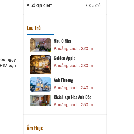
Số địa điểm
7
Số địa điể
Địa điểm
Lưu trú
Như Ở Nhà
C
 130 m
Khoảng cách: 220 m
C
Golden Apple
béo ngậy
 RIM bạn
 170 m
Khoảng cách: 230 m
Hòa
Ánh Phương
 180 m
Khoảng cách: 240 m
 house
Khách sạn Hoa Anh Đào
 190 m
Khoảng cách: 250 m
Ẩm thực