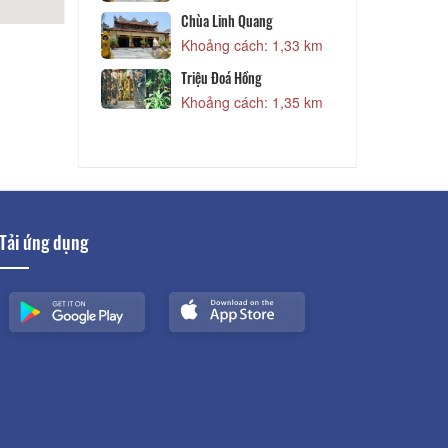
1,04 km
Chùa Linh Quang
N
ạnh
Khoảng cách: 1,33 km
1,04 km
Triệu Đoá Hồng
u nhi Lâm
Khoảng cách: 1,35 km
1,15 km
Tải ứng dụng