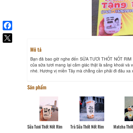
Facebook
Mô tả
Bạn đã bao giờ nghe đến SỮA TƯƠI THỐT NỐT RIM chư
của sữa tươi mang lại cảm giác thật là sảng khoái v
nhé. Hương vị miền Tây mà chẳng cần phải đi đâu xa xô
Sản phẩm
Matcha Thốt
Sữa Tươi Thốt Nốt Rim
Trà Sữa Thốt Nốt Rim