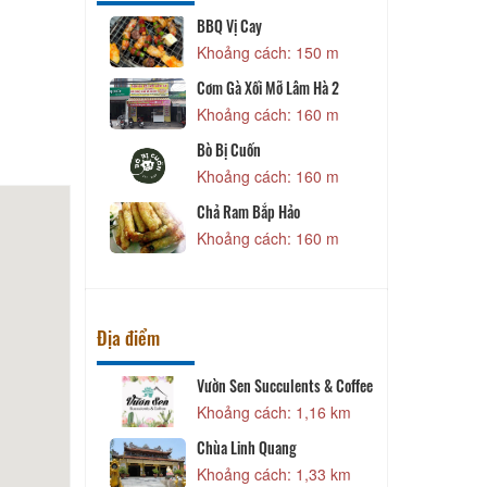
BBQ Vị Cay
N
 80 m
Khoảng cách: 150 m
M
n Gà, Vịt &
Cơm Gà Xối Mỡ Lâm Hà 2
Khoảng cách: 160 m
 90 m
Bò Bị Cuốn
Lòng Gà
Khoảng cách: 160 m
 100 m
C
Chả Ram Bắp Hảo
 49
Khoảng cách: 160 m
 120 m
Địa điểm
ẦN THƯƠNG
Vườn Sen Succulents & Coffee
 TGROUP
Khoảng cách: 1,16 km
 940 m
Chùa Linh Quang
N
ạnh
Khoảng cách: 1,33 km