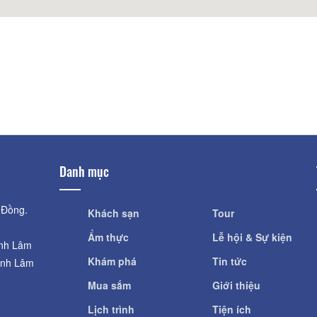
Khoảng cách: 
Làng Hoa Hà Đông
Thiền viện Vạn H
Khoảng cách: 770 m
Khoảng cách: 
Chùa Linh Sơn
Nhà văn hóa thiế
Khoảng cách: 820 m
Đồng
Khoảng cách: 
Danh mục
 Đồng.
Khách sạn
Tour
Ẩm thực
Lễ hội & Sự kiện
ỉnh Lâm
Khám phá
Tin tức
ỉnh Lâm
Mua sắm
Giới thiệu
Lịch trình
Tiện ích