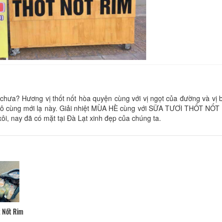
Hồng Tùng hotel
Bách An Lạc
Khoảng cách: 20 m
Khoảng cách:
Phố Hoa
Khách sạn Lê Uyên
a? Hương vị thốt nốt hòa quyện cùng với vị ngọt của đường và vị 
à vô cùng mới lạ này. Giải nhiệt MÙA HÈ cùng với SỮA TƯƠI THỐT NỐT
Khoảng cách:
Khoảng cách: 30 m
i, nay đã có mặt tại Đà Lạt xinh đẹp của chúng ta.
Khách Sạn Thiên 
CSLT Louis house
Khoảng cách:
Khoảng cách: 70 m
CSLT Song Quỳnh
Victorian Hotel
Khoảng cách:
Khoảng cách: 100 m
 Nốt Rim