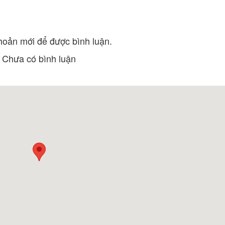
Sushi Gõ
Elephant Pasta
Khoảng cách: 50 m
Khoảng cách:
hoản mới để được bình luận.
Hủ Tiếu Nam Vang 71
Quán Nữ - Các Mó
Heo
Khoảng cách: 60 m
Chưa có bình luận
Khoảng cách:
Mì Miền Trung - Món Ăn Ngon
Thảo - Bánh Ướt 
Đà Lạt
Khoảng cách:
Khoảng cách: 80 m
Chefs Dalat
Cơm Tấm Sài Gòn
Khoảng cách: 80 m
Khoảng cách:
Trường đại học Đà Lạt
CÔNG TY CỔ PH
MẠI VÀ DU LỊCH
Khoảng cách: 600 m
Khoảng cách:
Trường đại học Đà Lạt
Thiền viện Vạn H
Khoảng cách: 600 m