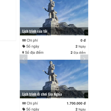
Lịch trình của tôi
Lịch trình củ
Chi phí
0 đ
Chi phí
Số ngày
2
Số ngày
Ngày
Số địa điểm
2
Số địa điể
Địa điểm
Lịch trình đi chơi Gia Nghĩa
Quê Hương
Chi phí
1.700.000 đ
Chi phí
Số ngày
2
Số ngày
Ngày