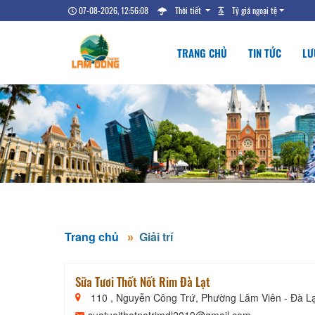
07-08-2026, 12:56:09
Thời tiết
Tỷ giá ngoại tệ
TRANG CHỦ
TIN TỨC
LƯ
Trang chủ
Giải trí
Sữa Tươi Thốt Nốt Rim Đà Lạt
110 , Nguyễn Công Trứ, Phường Lâm Viên - Đà L