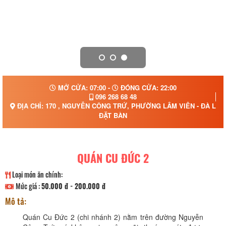
MỞ CỬA: 07:00 -
ĐÓNG CỬA: 22:00
096 268 68 48
ĐỊA CHỈ: 170 , NGUYỄN CÔNG TRỨ, PHƯỜNG LÂM VIÊN - ĐÀ LẠT,
ĐẶT BÀN
QUÁN CU ĐỨC 2
Loại món ăn chính:
Mức giá :
50.000 đ - 200.000 đ
Mô tả:
Quán Cu Đức 2 (chi nhánh 2) nằm trên đường Nguyễn