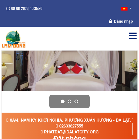
09-08-2026, 10:35:21
Đăng nhập
8A/4, NAM KỲ KHỞI NGHĨA, PHƯỜNG XUÂN HƯƠNG - ĐÀ LẠT, TỈ
02633827555
PHATDAT@DALATCITY.ORG
Đặt phòng