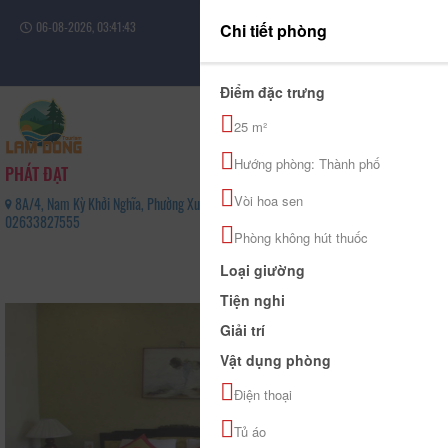
06-08-2026, 03:41:43
Chi tiết phòng
Đăng nhập
Điểm đặc trưng
25 m²
Hướng phòng: Thành phố
PHÁT ĐẠT
Vòi hoa sen
8A/4, Nam Kỳ Khởi Nghĩa, Phường Xuân Hương - Đà Lạt, Tỉnh Lâm Đồng -
02633827555
Phòng không hút thuốc
0
Loại giường
(0 Đánh giá)
Tiện nghi
Giải trí
Vật dụng phòng
Điện thoại
Tủ áo