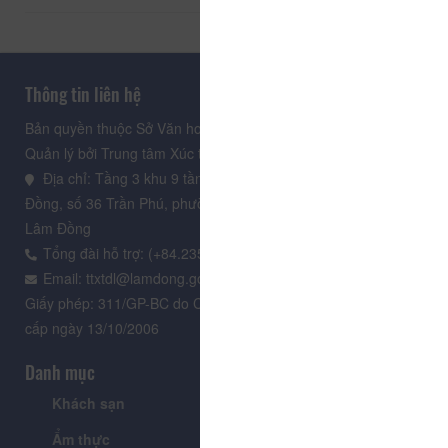
Thông tin liên hệ
Bản quyền thuộc Sở Văn hoá, Thể thao và Du lịch Lâm Đồng.
Quản lý bởi Trung tâm Xúc tiến Du lịch Lâm Đồng
Địa chỉ: Tầng 3 khu 9 tầng, Trung tâm Hành chính tỉnh Lâm
Đồng, số 36 Trần Phú, phường Xuân Hương - Đà Lạt, tỉnh
Lâm Đồng
Tổng đài hỗ trợ: (+84.235) 3.916.961
Email: ttxtdl@lamdong.gov.vn
Giấy phép: 311/GP-BC do Cục Báo chí - Bộ Văn hóa Thông tin
cấp ngày 13/10/2006
Danh mục
Khách sạn
Tour
Ẩm thực
Lễ hội & Sự kiện