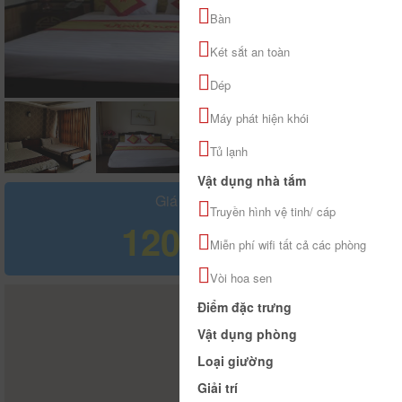
Bàn
Két sắt an toàn
Dép
Máy phát hiện khói
Tủ lạnh
Vật dụng nhà tắm
Giá tham khảo
Truyền hình vệ tinh/ cáp
120.000 đ
Miễn phí wifi tất cả các phòng
Vòi hoa sen
Điểm đặc trưng
Vật dụng phòng
Loại giường
Giải trí