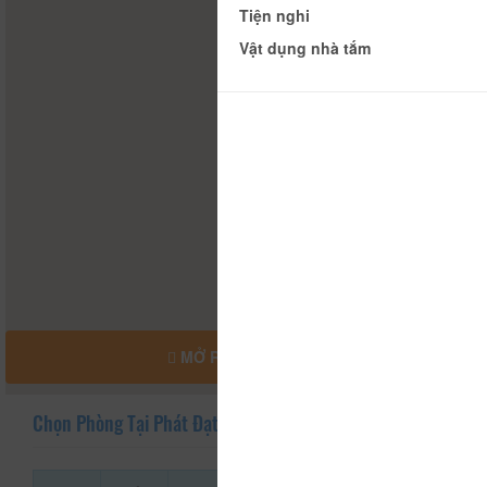
Tiện nghi
Vật dụng nhà tắm
MỞ RỘNG BẢN ĐỒ
Chọn Phòng Tại Phát Đạt