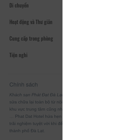
Di chuyển
Hoạt động và Thư giãn
Cung cấp trong phòng
Tiện nghi
Chính sách
Khách sạn Phát Đạt Đà Lạt
mới được đầu tư xây dựng và
sửa chữa lại toàn bộ từ nội thất đến phòng ốc. Với vị trí gần
khu vực trung tâm cũng như
Chợ Đà Lạt,
Hồ Xuân Hương
,
…
Phat Dat Hotel
hứa hẹn sẽ đem đến cho du khách nhiều
trãi nghiệm tuyệt vời khi đến tham quan và nghỉ dưỡng tại
thành phố Đà Lạt.