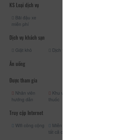
KS Loại dịch vụ
Bãi đậu xe
miễn phí
Dịch vụ khách sạn
Giặt khô
Dịch vụ giặt ủi
Ăn uống
Được tham gia
Nhân viên
Khu vực hút
Dịch vụ phòng
hướng dẫn
thuốc
hàng ngày
Truy cập Internet
Wifi công cộng
Miễn phí wifi
tất cả các phòng