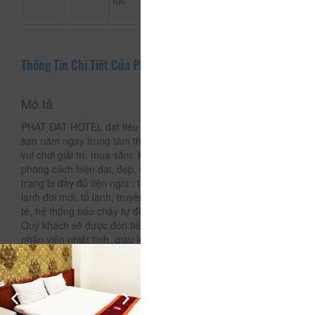
tóc
Thông Tin Chi Tiết Của Phát Đạt
Mô tả
PHÁT ĐẠT HOTEL đạt tiêu chuẩn đón khách quốc tế. Khách
sạn nằm ngay trung tâm thành phố Đạt Lạt yên tĩnh, gần khu
vui chơi giải trí, mua sắm. Khách sạn được xây dựng theo
phong cách hiện đại, đẹp, sang trọng. Phòng nghỉ được
trang bị đầy đủ tiện nghi : truy cập wireless internet, máy
lạnh đời mới, tủ lạnh, truyền hình kỹ thuật số, điện thoại quốc
tế, hệ thống báo cháy tự động… Đến với PHÁT ĐẠT HOTEL,
Quý khách sẽ được đón tiếp ân cần và chu đáo, với đội ngũ
nhân viên nhiệt tình, giàu kinh nghiệm và mến khách sẽ làm
vui lòng Quý khách trong kỳ nghỉ ngơi và tham quan cảnh
quan của vùng Đạt Lạt.
Dịch vụ - Tiện ích