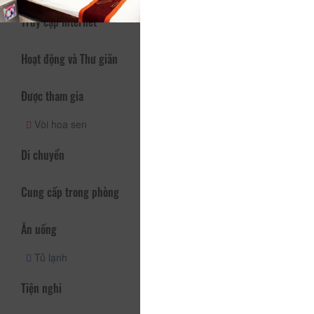
Truy cập Internet
Hoạt động và Thư giãn
Được tham gia
Vòi hoa sen
Di chuyển
Cung cấp trong phòng
Ăn uống
Tủ lạnh
Tiện nghi