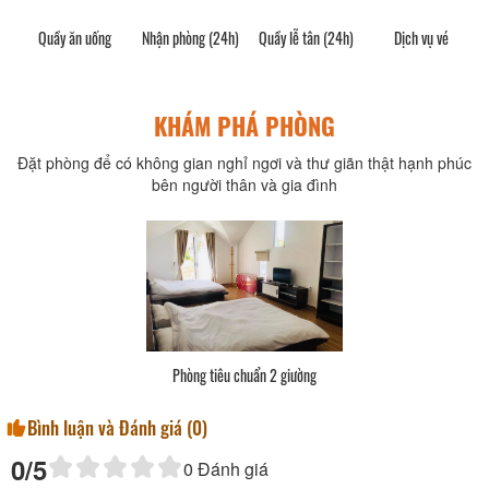
Quầy ăn uống
Nhận phòng (24h)
Quầy lễ tân (24h)
Dịch vụ vé
V
g
KHÁM PHÁ PHÒNG
Đặt phòng để có không gian nghỉ ngơi và thư giãn thật hạnh phúc
bên người thân và gia đình
Phòng tiêu chuẩn 2 giường
Bình luận và Đánh giá (
0
)
0
/5
0
Đánh giá