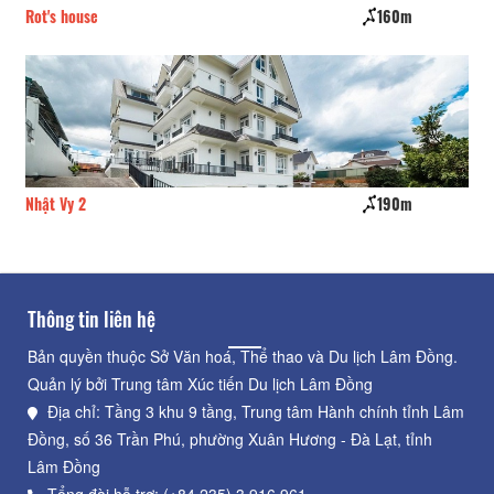
Rot's house
160m
Es
Nhật Vy 2
190m
Kh
Thông tin liên hệ
Bản quyền thuộc Sở Văn hoá, Thể thao và Du lịch Lâm Đồng.
Quản lý bởi Trung tâm Xúc tiến Du lịch Lâm Đồng
Địa chỉ: Tầng 3 khu 9 tầng, Trung tâm Hành chính tỉnh Lâm
Đồng, số 36 Trần Phú, phường Xuân Hương - Đà Lạt, tỉnh
Lâm Đồng