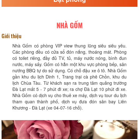
NHÀ GỐM
Giới thiệu
Nhà Gốm có phòng VIP view thung lũng siêu siêu yêu.
Các phòng đều có cửa sổ đón nắng, thoáng mát. Phòng
có toilet riêng, đầy đủ TV, tủ, máy nước nóng, bình đun
nước, máy sấy. Gốm có hẳn một khu vực phòng bếp, sân
nướng BBQ tự do sử dụng. Có chỗ đậu xe ô tô. Nhà Gốm
gần khu du lịch Dinh 1, Trang trại cà phê Chồn, khu du
lịch Chùa Tàu. Từ khách sạn ra trung tâm quảng trường
Đà Lạt mất 5 - 7 phút đi xe; ra chợ Đà Lạt 10 phút đi xe.
Nhà Gốm có dịch vụ cho thuê xe máy, dịch vụ tour du lịch
tham quan thành phố, dịch vụ đưa đón sân bay Liên
Khương - Đà Lạt (xe 04-07-16 chỗ).