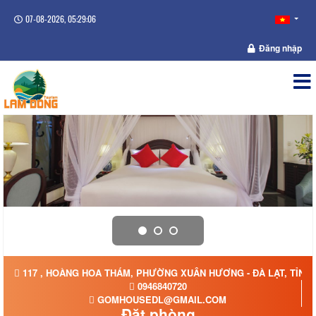
07-08-2026, 05:29:06
Đăng nhập
117 , HOÀNG HOA THÁM, PHƯỜNG XUÂN HƯƠNG - ĐÀ LẠT, TỈNH
0946840720
GOMHOUSEDL@GMAIL.COM
Đặt phòng