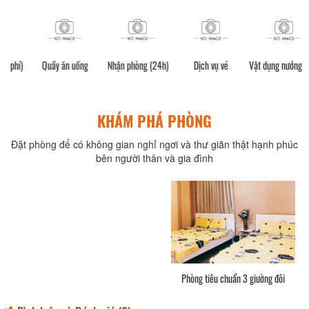
í)
Quầy ăn uống
Nhận phòng (24h)
Dịch vụ vé
Vật dụng nướng BBQ
KHÁM PHÁ PHÒNG
Đặt phòng để có không gian nghỉ ngơi và thư giãn thật hạnh phúc
bên người thân và gia đình
Phòng tiêu chuẩn 3 giường đôi