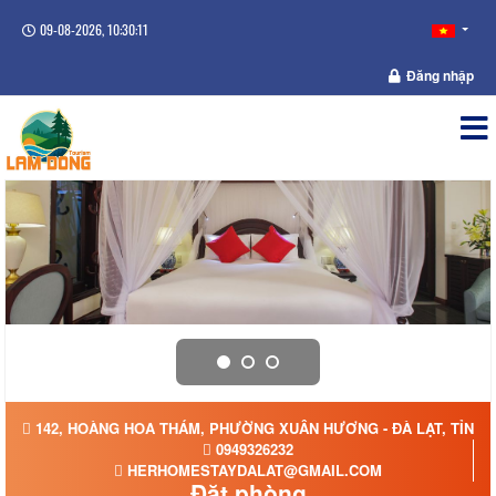
09-08-2026, 10:30:11
Đăng nhập
142, HOÀNG HOA THÁM, PHƯỜNG XUÂN HƯƠNG - ĐÀ LẠT, TỈNH
0949326232
HERHOMESTAYDALAT@GMAIL.COM
Đặt phòng